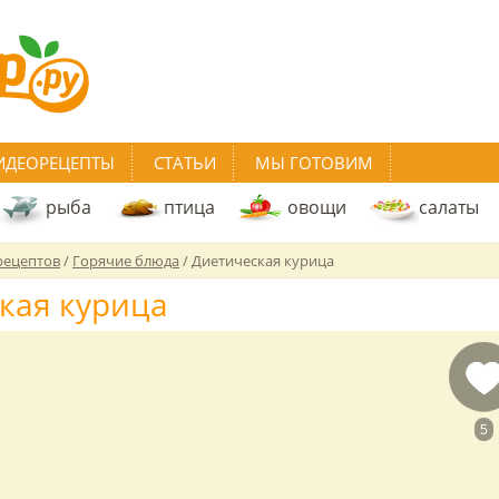
ИДЕОРЕЦЕПТЫ
СТАТЬИ
МЫ ГОТОВИМ
рыба
птица
овощи
салаты
рецептов
/
Горячие блюда
/
Диетическая курица
кая курица
5