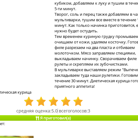
кубиком, добавляем к луку и тушим в тече
5-ти минут.
Творог, соль и перец также добавляем в ч
мультиварки, тушим все вместе в течение 
минут. Как только начинка приготовится, 
нужно будет остудить.
Тем временем куриную грудку промываем
очищаем от кожи, удаляем косточку. Гото
филе разрезаем на два пласта и отбиваем
молоточком. Мясо заправляем специями,
выкладываем начинку. Сворачиваем филе 
рулеты и скрепляем их зубочистками.
В мультиварке выставляем режим "Выпечк
закладываем туда наши рулетики. Готовим
течение 30 минут. Диетическая курица гот
приятного аппетита!
тическая курица
5.0
3
Я приготовил(а)
ет: