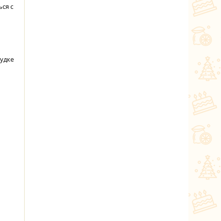
ься с
рудке