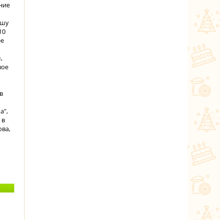
ние
ашу
10
ее
,
вое
в
а",
 в
ова,