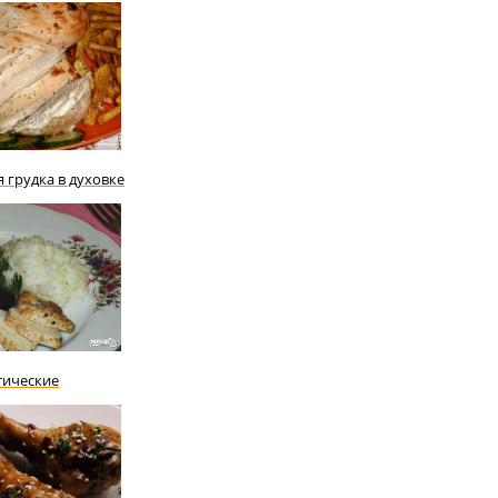
 грудка в духовке
тические