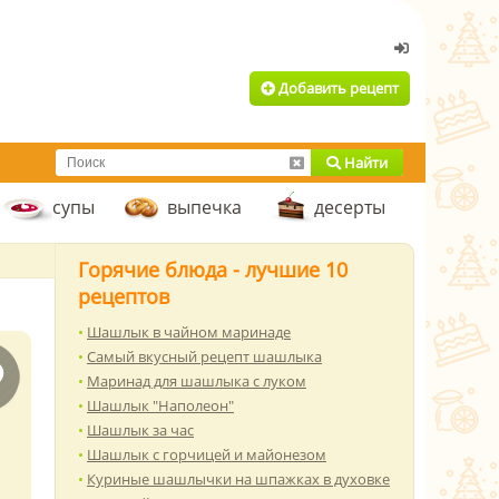
Добавить рецепт
Найти
супы
выпечка
десерты
Горячие блюда - лучшие 10
рецептов
Шашлык в чайном маринаде
Самый вкусный рецепт шашлыка
Маринад для шашлыка с луком
Шашлык "Наполеон"
Шашлык за час
Шашлык с горчицей и майонезом
Куриные шашлычки на шпажках в духовке