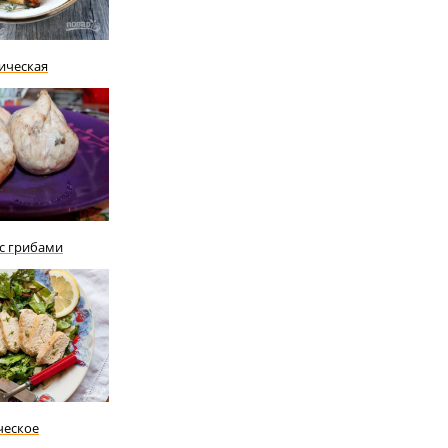
ическая
 с грибами
ческое