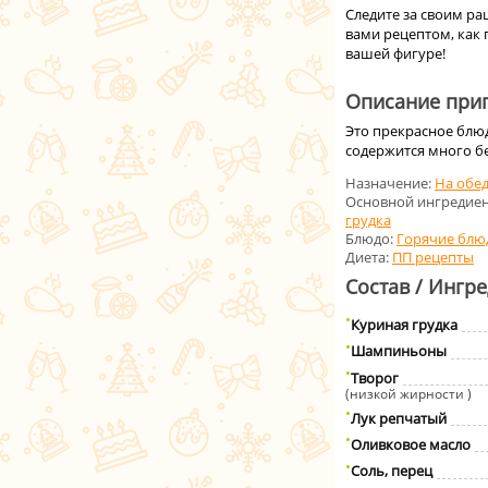
Следите за своим ра
вами рецептом, как 
вашей фигуре!
Описание приг
Это прекрасное блюд
содержится много бе
Назначение:
На обе
Основной ингредиен
грудка
Блюдо:
Горячие блю
Диета:
ПП рецепты
Состав / Ингр
Куриная грудка
Шампиньоны
Творог
(низкой жирности )
Лук репчатый
Оливковое масло
Соль, перец