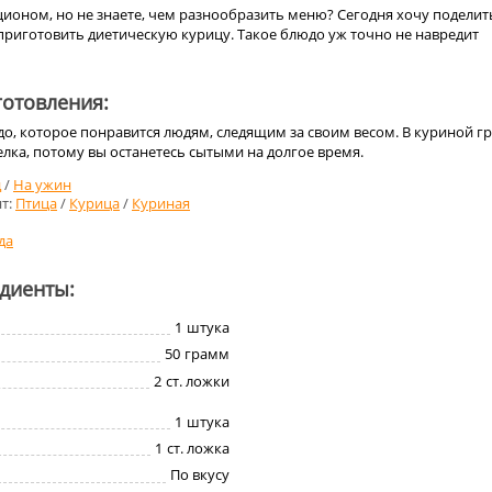
ционом, но не знаете, чем разнообразить меню? Сегодня хочу поделит
приготовить диетическую курицу. Такое блюдо уж точно не навредит
отовления:
о, которое понравится людям, следящим за своим весом. В куриной г
лка, потому вы останетесь сытыми на долгое время.
д
/
На ужин
т:
Птица
/
Курица
/
Куриная
да
едиенты:
1
штука
50
грамм
2
ст. ложки
1
штука
1
ст. ложка
По вкусу