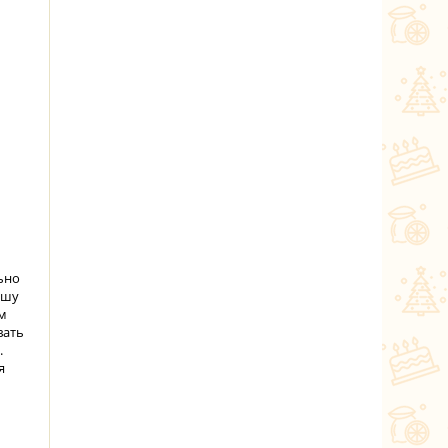
ьно
ашу
ом
вать
.
я