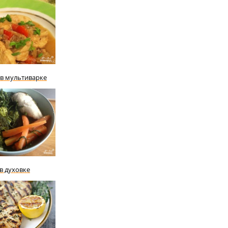
 в мультиварке
в духовке