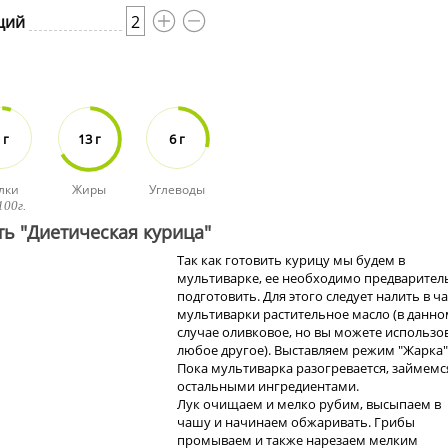
ций
2
 г
13 г
6 г
лки
Жиры
Углеводы
100г.
ть "Диетическая курица"
Так как готовить курицу мы будем в
мультиварке, ее необходимо предварител
подготовить. Для этого следует налить в ч
мультиварки растительное масло (в данн
случае оливковое, но вы можете использо
любое другое). Выставляем режим "Жарка"
Пока мультиварка разогревается, займемс
остальными ингредиентами.
Лук очищаем и мелко рубим, высыпаем в
чашу и начинаем обжаривать. Грибы
промываем и также нарезаем мелким