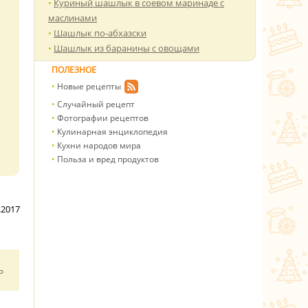
Куриный шашлык в соевом маринаде с
маслинами
Шашлык по-абхазски
Шашлык из баранины с овощами
ПОЛЕЗНОЕ
Новые рецепты
Случайный рецепт
Фотографии рецептов
Кулинарная энциклопедия
Кухни народов мира
Польза и вред продуктов
.2017
ь