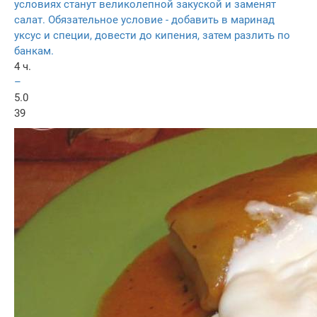
условиях станут великолепной закуской и заменят
салат. Обязательное условие - добавить в маринад
уксус и специи, довести до кипения, затем разлить по
банкам.
4 ч.
–
5.0
39