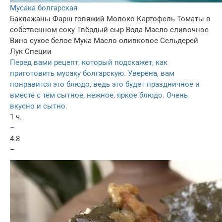
Мусака болгарская
Баклажаны
Фарш говяжий
Молоко
Картофель
Томаты в
собственном соку
Твёрдый сыр
Вода
Масло сливочное
Вино сухое белое
Мука
Масло оливковое
Сельдерей
Лук
Специи
Перед вами рецепт, который подскажет, как
приготовить мусаку болгарскую. Уверена, вам
понравится это блюдо, ведь это будет праздничное и
вместе с тем сытное, нежное, яркое блюдо. Очень
вкусно и сытно.
1 ч.
–
4.8
–