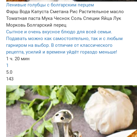
Ленивые голубцы с болгарским перцем
Фарш
Вода
Капуста
Сметана
Рис
Растительное масло
Томатная паста
Мука
Чеснок
Соль
Специи
Яйца
Лук
Морковь
Болгарский перец
Сытное и очень вкусное блюдо для всей семьи.
Подавать можно как самостоятельно, так и с любым
гарниром на выбор. В отличие от классического
рецепта, усилий и времени уйдёт гораздо меньше!
1 ч. 20 мин
1
5.0
143