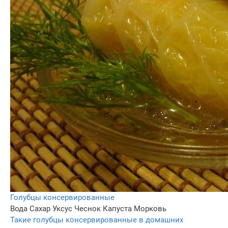
Голубцы консервированные
Вода
Сахар
Уксус
Чеснок
Капуста
Морковь
Такие голубцы консервированные в домашних