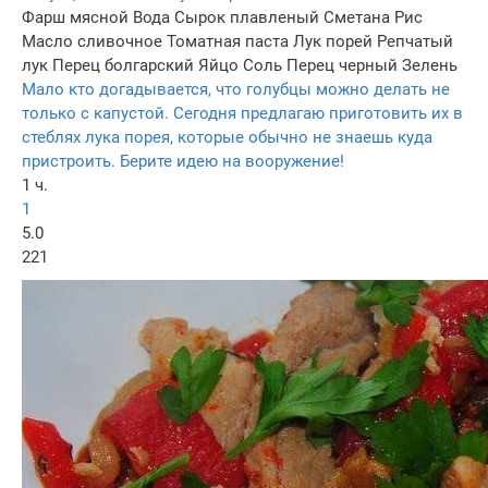
Фарш мясной
Вода
Сырок плавленый
Сметанa
Рис
Масло сливочнoe
Томатная паста
Лук порей
Репчатый
лук
Перец болгарский
Яйцo
Соль
Перец черный
Зелень
Мало кто догадывается, что голубцы можно делать не
только с капустой. Сегодня предлагаю приготовить их в
стеблях лука порея, которые обычно не знаешь куда
пристроить. Берите идею на вооружение!
1 ч.
1
5.0
221