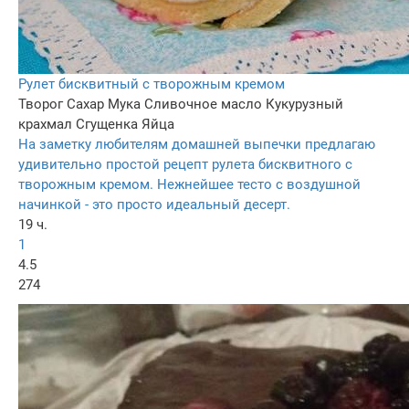
Рулет бисквитный с творожным кремом
Творог
Сахар
Мука
Сливочное масло
Кукурузный
крахмал
Сгущенка
Яйца
На заметку любителям домашней выпечки предлагаю
удивительно простой рецепт рулета бисквитного с
творожным кремом. Нежнейшее тесто с воздушной
начинкой - это просто идеальный десерт.
19 ч.
1
4.5
274