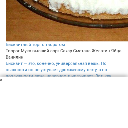
Бисквитный торт с творогом
Творог
Мука высший сорт
Сахар
Сметана
Желатин
Яйца
Ванилин
Бисквит — это, конечно, универсальная вещь. По
пышности он не уступает дрожжевому тесту, а по
воздушности даже, наверное, выигрывает. Вот, как
×
приготовить бисквитный торт с творогом.
4 ч.
–
5.0
–