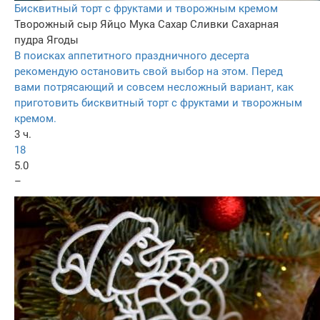
Бисквитный торт с фруктами и творожным кремом
Творожный сыр
Яйцо
Мука
Сахар
Сливки
Сахарная
пудра
Ягоды
В поисках аппетитного праздничного десерта
рекомендую остановить свой выбор на этом. Перед
вами потрясающий и совсем несложный вариант, как
приготовить бисквитный торт с фруктами и творожным
кремом.
3 ч.
18
5.0
–