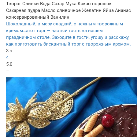
Творог
Сливки
Вода
Сахар
Мука
Какао-порошок
Сахарная пудра
Масло сливочное
Желатин
Яйца
Ананас
консервированный
Ванилин
Шоколадный, в меру сладкий, с нежным творожным
кремом…этот торт — частый гость на нашем
праздничном столе. Заходите в гости, угощу и расскажу,
как приготовить бисквитный торт с творожным кремом.
3 ч.
4
5.0
–