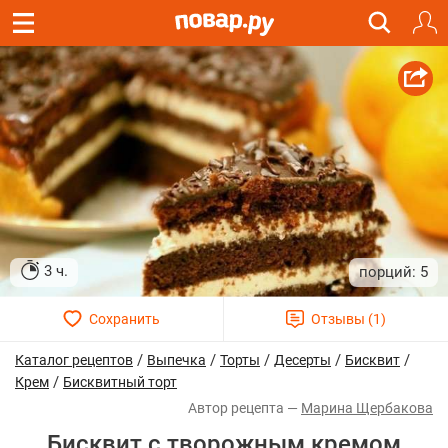
3 ч.
5
/
/
/
/
/
Каталог рецептов
Выпечка
Торты
Десерты
Бисквит
/
Крем
Бисквитный торт
Марина Щербакова
Бисквит с творожным кремом