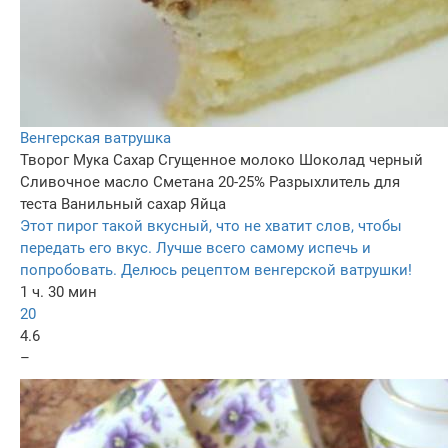
Венгерская ватрушка
Творог
Мука
Сахар
Сгущенное молоко
Шоколад черный
Сливочное масло
Сметана 20-25%
Разрыхлитель для
теста
Ванильный сахар
Яйца
Этот пирог такой вкусный, что не хватит слов, чтобы
передать его вкус. Лучше всего самому испечь и
попробовать. Делюсь рецептом венгерской ватрушки!
1 ч. 30 мин
20
4.6
–