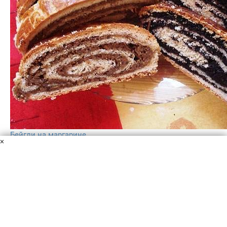
Бейгли на маргарине
×
Мука
Маргарин
Молоко
Сахар
Орехи молотые
Сахар
Мак
молотый
Абрикосовый джем
Изюм
Вода
Вишневый
джем
Изюм
Молоко
Дрожжи
Соль
Лимон (цедра и сок)
Яйца
Ваниль
Бейгли на маргарине - традиционная венгерская
выпечка, которую в Венгрию привнесли с собой евреи.
Бейгли - это обязательный атрибут рождественского
стола в любой семье. Готовим!