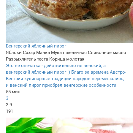
Венгерский яблочный пирог
Яблоки
Сахар
Манка
Мука пшеничная
Сливочное масло
Разрыхлитель теста
Корица молотая
Это не опечатка - действительно не венский, а
венгерский яблочный пирог :) Благо за времена Австро-
Венгрии кулинарные традиции народов перемешались,
и венский пирог приобрел венгерские особенности.
55 мин
3
3.9
191