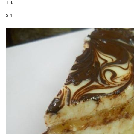
1 ч.
–
3.4
–