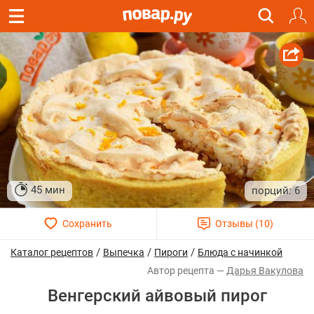
45 мин
6
/
/
/
Каталог рецептов
Выпечка
Пироги
Блюда с начинкой
Дарья Вакулова
Венгерский айвовый пирог