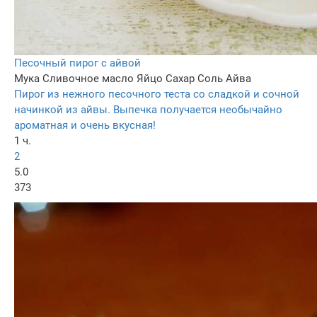
Песочный пирог с айвой
Мука
Сливочное масло
Яйцо
Сахар
Соль
Айва
Пирог из нежного песочного теста со сладкой и сочной
начинкой из айвы. Выпечка получается необычайно
ароматная и очень вкусная!
1 ч.
2
5.0
373