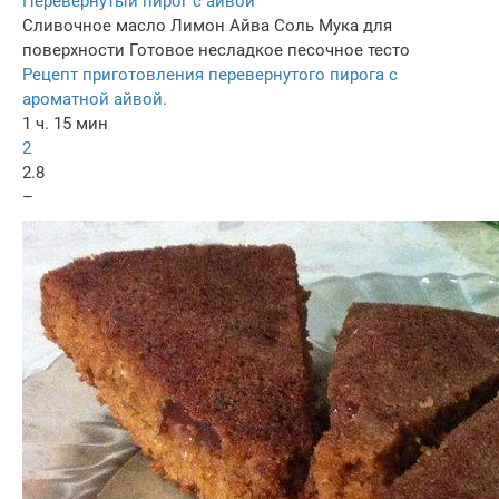
Перевернутый пирог с айвой
Сливочное масло
Лимон
Айва
Соль
Мука для
поверхности
Готовое несладкое песочное тесто
Рецепт приготовления перевернутого пирога с
ароматной айвой.
1 ч. 15 мин
2
2.8
–