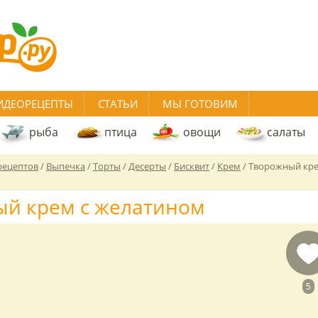
ИДЕОРЕЦЕПТЫ
СТАТЬИ
МЫ ГОТОВИМ
рыба
птица
овощи
салаты
рецептов
/
Выпечка
/
Торты
/
Десерты
/
Бисквит
/
Крем
/
Творожный кре
й крем с желатином
5