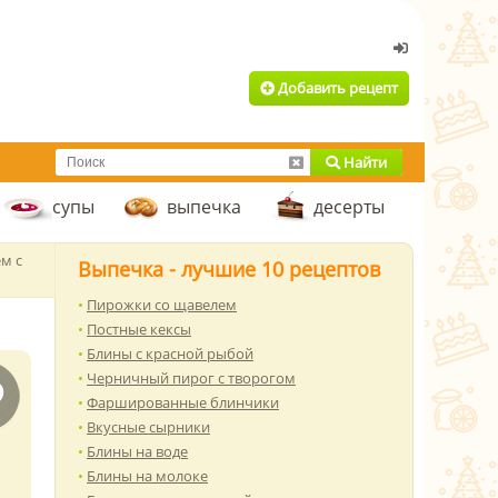
Добавить рецепт
Найти
супы
выпечка
десерты
м с
Выпечка - лучшие 10 рецептов
Пирожки со щавелем
Постные кексы
Блины с красной рыбой
Черничный пирог с творогом
Фаршированные блинчики
Вкусные сырники
Блины на воде
Блины на молоке