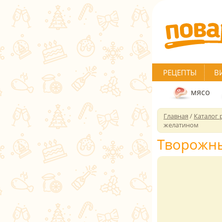
РЕЦЕПТЫ
В
мясо
Главная
/
Каталог 
желатином
Творожны