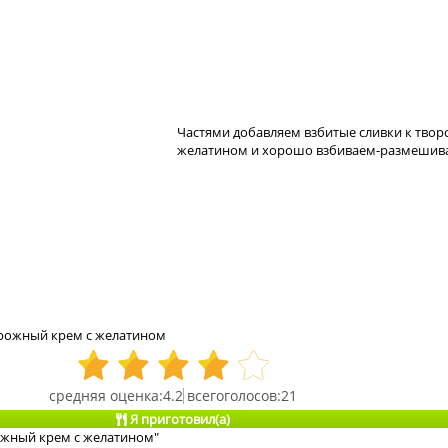
Частями добавляем взбитые сливки к творо
желатином и хорошо взбиваем-размешив
рожный крем с желатином
4.2
21
Я приготовил(а)
ожный крем с желатином"