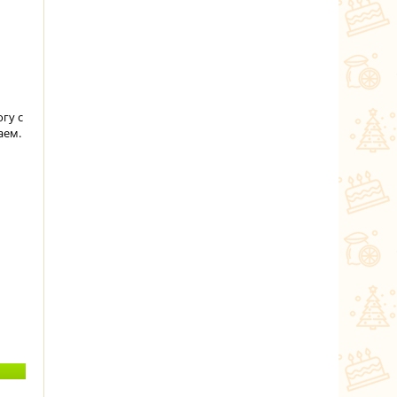
гу с
аем.