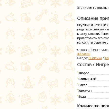
Этот крем готовить п
Описание приг
Вкусный и нежный кр
подать со свежими я
между слоями. Реце
приготовить его см
изложил в рецепте с
Основной ингредиен
Желатин
Блюдо:
Выпечка
/
То
Состав / Ингр
Творог
Сливки 33%
Сахар
Желатин
Вода
Количество пор