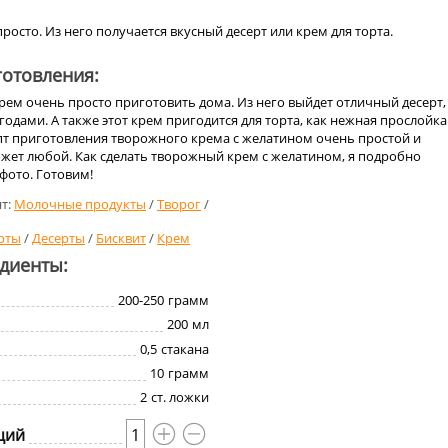
росто. Из него получается вкусный десерт или крем для торта.
отовления:
ем очень просто приготовить дома. Из него выйдет отличный десерт,
годами. А также этот крем пригодится для торта, как нежная прослойка
пт приготовления творожного крема с желатином очень простой и
ожет любой. Как сделать творожный крем с желатином, я подробно
 фото. Готовим!
т:
Молочные продукты
/
Творог
/
рты
/
Десерты
/
Бисквит
/
Крем
едиенты:
200-250
грамм
200
мл
0,5
стакана
10
грамм
2
ст. ложки
ций
1