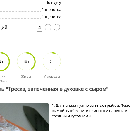
По вкусу
1
щепотка
1
щепотка
ций
4
4 г
10 г
2 г
лки
Жиры
Углеводы
100г.
ь "Треска, запеченная в духовке с сыром"
1. Для начала нужно заняться рыбой. Филе
вымойте, обсушите немного и нарежьте
средними кусочками.