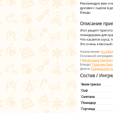
Рекомендую вам очен
духовке с сыром в 
блюдо.
Описание приг
Этот рецепт пригото
помидорами для кра
Что касается соуса,
Это очень классный
Назначение:
На обе
Основной ингредиен
/
Молочные продук
Блюдо:
Горячие блю
Диета:
Раздельное п
Состав / Ингр
Филе трески
Сыр
Сметана
Помидор
Горчица