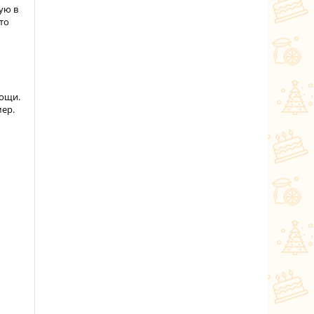
ую в
то
вощи.
мер.