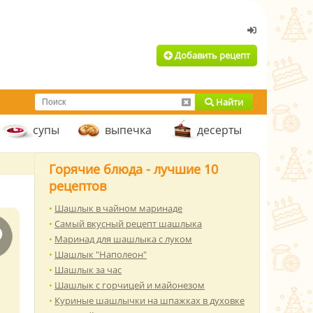
Добавить рецепт
Найти
супы
выпечка
десерты
Горячие блюда - лучшие 10
рецептов
Шашлык в чайном маринаде
Самый вкусный рецепт шашлыка
Маринад для шашлыка с луком
Шашлык "Наполеон"
Шашлык за час
Шашлык с горчицей и майонезом
Куриные шашлычки на шпажках в духовке