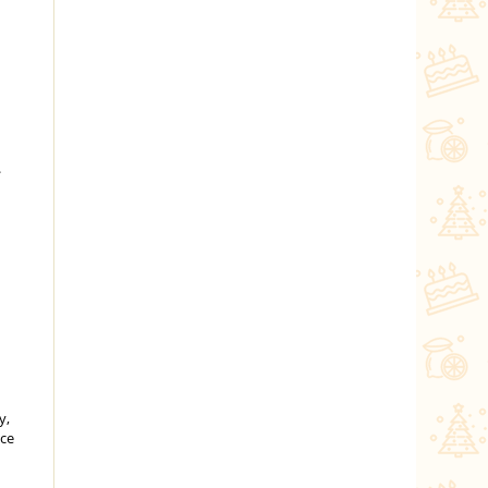
.
у,
Все