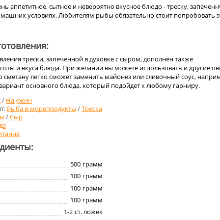
ь аппетитное, сытное и невероятно вкусное блюдо - треску, запеченн
домашних условиях. Любителям рыбы обязательно стоит попробовать э
отовления:
вления трески, запеченной в духовке с сыром, дополнен также
соты и вкуса блюда. При желании вы можете использовать и другие о
 то сметану легко сможет заменить майонез или сливочный соус, напри
 вариант основного блюда, который подойдет к любому гарниру.
д
/
На ужин
т:
Рыба и морепродукты
/
Треска
ты
/
Сыр
да
итание
едиенты:
500
грамм
100
грамм
100
грамм
100
грамм
1-2
ст. ложек