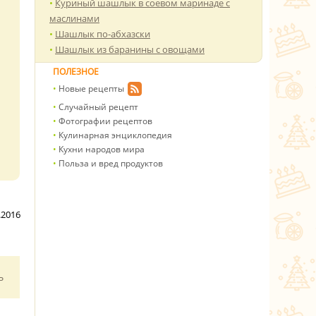
Куриный шашлык в соевом маринаде с
маслинами
Шашлык по-абхазски
Шашлык из баранины с овощами
ПОЛЕЗНОЕ
Новые рецепты
Случайный рецепт
Фотографии рецептов
Кулинарная энциклопедия
Кухни народов мира
Польза и вред продуктов
.2016
ь