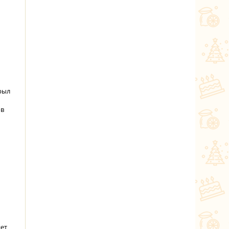
крыл
ов
дет