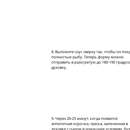
8. Выложите соус сверху так, чтобы он по
полностью рыбу. Теперь форму можно
отправить в разогретую до 180-190 градус
духовку.
9. Через 20-25 минут, когда появится
аппетитная корочка, треска, запеченная в
духовке с сыром в домашних условиях, бу