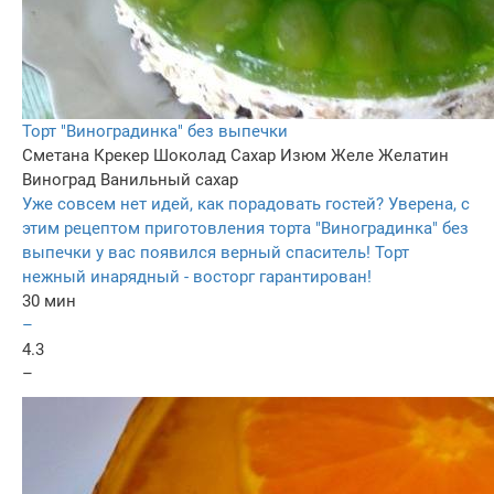
Торт "Виноградинка" без выпечки
Сметана
Крекер
Шоколад
Сахар
Изюм
Желе
Желатин
Виноград
Ванильный сахар
Уже совсем нет идей, как порадовать гостей? Уверена, с
этим рецептом приготовления торта "Виноградинка" без
выпечки у вас появился верный спаситель! Торт
нежный инарядный - восторг гарантирован!
30 мин
–
4.3
–