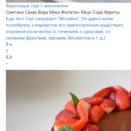
Фруктовый торт с желатином
Сметана
Сахар
Вода
Мука
Желатин
Яйцо
Сода
Фрукты
Еще этот торт называют "Мозайка". Он давно всем
полюбился, а вариантов его приготовления существует
огромное количество (с печеньем, с цукатами, со
свежими фруктами, орехами, бисквитом и т. д.).
5 ч.
2
5.0
–