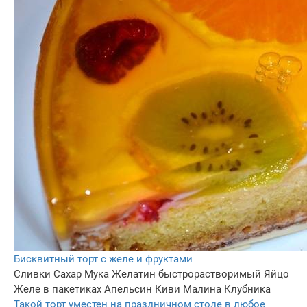
Бисквитный торт с желе и фруктами
Сливки
Сахар
Мука
Желатин быстрорастворимый
Яйцо
Желе в пакетиках
Апельсин
Киви
Малина
Клубника
Такой торт уместен на праздничном столе в любое