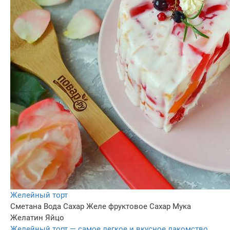
Желейный торт
Сметана
Вода
Сахар
Желе фруктовое
Сахар
Мука
Желатин
Яйцо
Желейный торт — самое легкое и вкусное лакомство