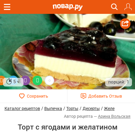
5 ч.
1
/
/
/
/
Каталог рецептов
Выпечка
Торты
Десерты
Желе
Арина Вольская
Торт с ягодами и желатином