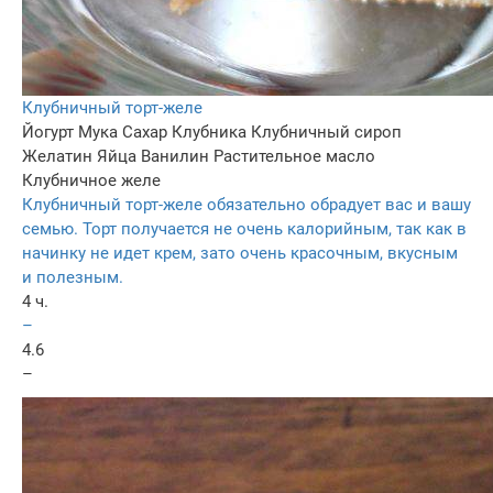
Клубничный торт-желе
Йогурт
Мука
Сахар
Клубника
Клубничный сироп
Желатин
Яйца
Ванилин
Растительное масло
Клубничное желе
Клубничный торт-желе обязательно обрадует вас и вашу
семью. Торт получается не очень калорийным, так как в
начинку не идет крем, зато очень красочным, вкусным
и полезным.
4 ч.
–
4.6
–