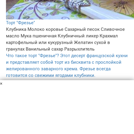
Торт "Фрезье"
Клубника
Молоко коровье
Сахарный песок
Сливочное
масло
Мука пшеничная
Клубничный ликер
Крахмал
картофельный или кукурузный
Желатин сухой в
гранулах
Ванильный сахар
Разрыхлитель
Что такое торт "Фрезье"? Этот десерт французской кухни
и представляет собой торт из бисквита с прослойкой
желированного заварного крема. Фрезье всегда
готовится со свежими ягодами клубники.
9 ч.
×
5
5.0
–