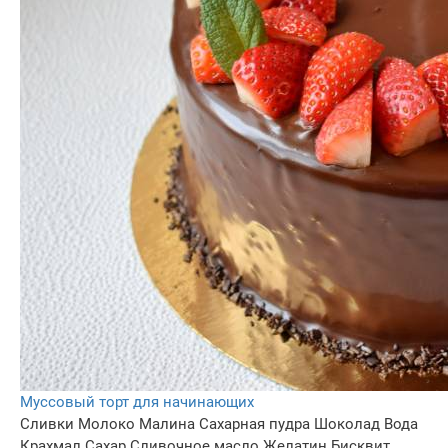
Муссовый торт для начинающих
Сливки
Молоко
Малина
Сахарная пудра
Шоколад
Вода
Крахмал
Сахар
Сливочное масло
Желатин
Бисквит