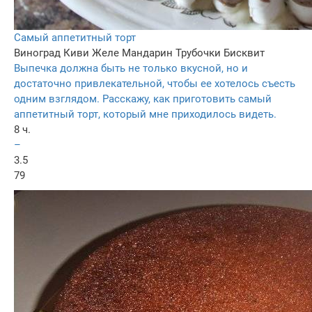
Самый аппетитный торт
Виноград
Киви
Желе
Мандарин
Трубочки
Бисквит
Выпечка должна быть не только вкусной, но и
достаточно привлекательной, чтобы ее хотелось съесть
одним взглядом. Расскажу, как приготовить самый
аппетитный торт, который мне приходилось видеть.
8 ч.
–
3.5
79