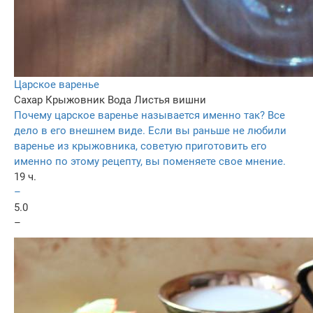
Царское варенье
Сахар
Крыжовник
Вода
Листья вишни
Почему царское варенье называется именно так? Все
дело в его внешнем виде. Если вы раньше не любили
варенье из крыжовника, советую приготовить его
именно по этому рецепту, вы поменяете свое мнение.
19 ч.
–
5.0
–