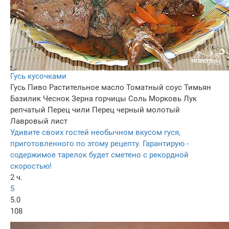
Гусь кусочками
Гусь
Пиво
Растительное масло
Томатный соус
Тимьян
Базилик
Чеснок
Зерна горчицы
Соль
Морковь
Лук
репчатый
Перец чили
Перец черный молотый
Лавровый лист
Удивите своих гостей необычном вкусом гуся,
приготовленного по этому рецепту. Гарантирую -
содержимое тарелок будет сметено с рекордной
скоростью!
2 ч.
5
5.0
108