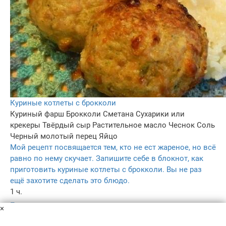
Куриные котлеты с брокколи
Куриный фарш
Брокколи
Сметана
Сухарики или
крекеры
Твёрдый сыр
Растительное масло
Чеснок
Соль
Черный молотый перец
Яйцо
Мой рецепт посвящается тем, кто не ест жареное, но всё
равно по нему скучает. Запишите себе в блокнот, как
приготовить куриные котлеты с брокколи. Вы не раз
ещё захотите сделать это блюдо.
1 ч.
–
×
5.0
–