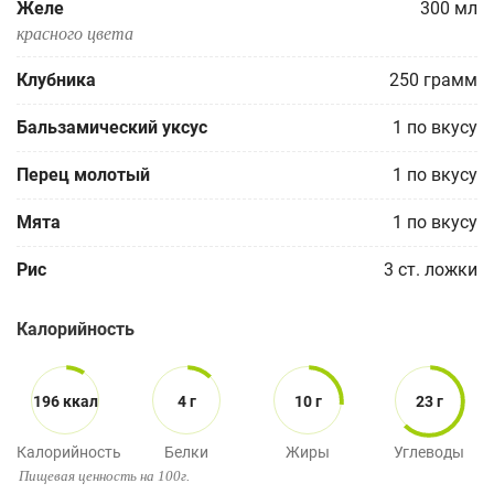
Желе
300
мл
красного цвета
Клубника
250
грамм
Бальзамический уксус
1
по вкусу
Перец молотый
1
по вкусу
Мята
1
по вкусу
Рис
3
ст. ложки
Калорийность
196 ккал
4 г
10 г
23 г
Калорийность
Белки
Жиры
Углеводы
Пищевая ценность на 100г.