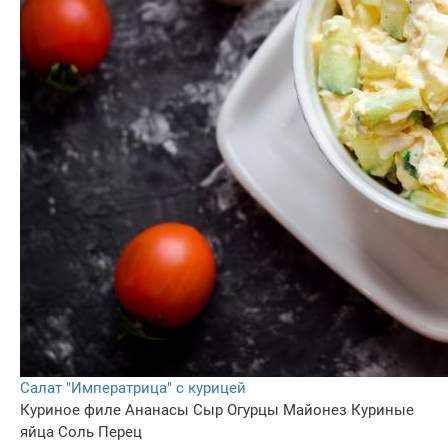
Салат "Императрица" с курицей
Куриное филе
Ананасы
Сыр
Огурцы
Майонез
Куриные
яйца
Соль
Перец