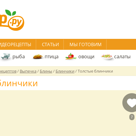
ИДЕОРЕЦЕПТЫ
СТАТЬИ
МЫ ГОТОВИМ
рыба
птица
овощи
салаты
рецептов
/
Выпечка
/
Блины
/
Блинчики
/
Толстые блинчики
блинчики
7