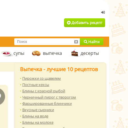
Добавить рецепт
Найти
супы
выпечка
десерты
Выпечка - лучшие 10 рецептов
Пирожки со щавелем
Постные кексы
Блины с красной рыбой
Черничный пирог с творогом
Фаршированные блинчики
Вкусные сырники
Блины на воде
Блины на молоке