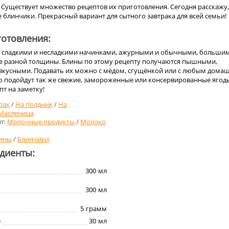
 Существует множество рецептов их приготовления. Сегодня расскажу,
 блинчики. Прекрасный вариант для сытного завтрака для всей семьи!
отовления:
 сладкими и несладкими начинками, ажурными и обычными, больши
же разной толщины. Блины по этому рецепту получаются пышными,
вкусными. Подавать их можно с мёдом, сгущёнкой или с любым дома
о подойдут так же свежие, замороженные или консервированные ягод
пт на заметку!
рак
/
На полдник
/
На
Масленица
т:
Молочные продукты
/
Молоко
ины
/
Блинчики
едиенты:
300
мл
300
мл
5
грамм
о
30
мл