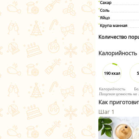
Сахар
Соль
Яйцо
Крупа манная
Количество пор
Калорийность
190 ккал
5
Калорийность
Бе
Пищевая ценность на 
Как приготови