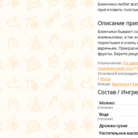
Блинчики любят все!
приготовить толстые
Описание приг
Блинчики бывают со
маленькими, а так 
пористыми и очень 
вареньем. Прекрасн
фрукты. Берите реце
Назначение:
На завт
праздничный стол
/
Основной ингредиен
/
Мука
Блюдо:
Выпечка
/
Бл
Состав / Ингр
Молоко
(тёплое)
Вода
(тёплая)
Дрожжи сухие
Растительное масл