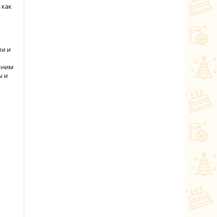
 как
ми и
шним
ы и