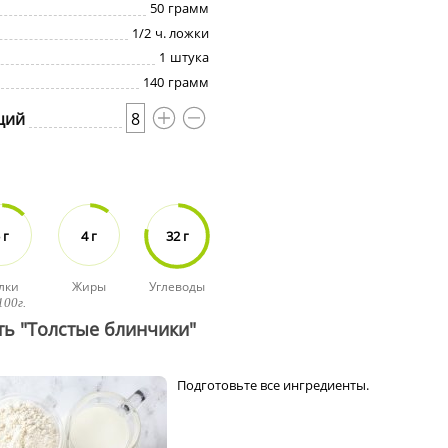
50
грамм
1/2
ч. ложки
1
штука
140
грамм
ций
8
 г
4 г
32 г
лки
Жиры
Углеводы
100г.
ть "Толстые блинчики"
Подготовьте все ингредиенты.