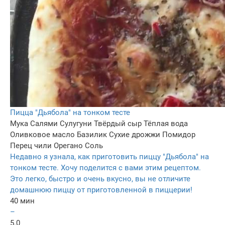
Пицца "Дьябола" на тонком тесте
Мука
Салями
Сулугуни
Твёрдый сыр
Тёплая вода
Оливковое масло
Базилик
Сухие дрожжи
Помидор
Перец чили
Орегано
Соль
Недавно я узнала, как приготовить пиццу "Дьябола" на
тонком тесте. Хочу поделится с вами этим рецептом.
Это легко, быстро и очень вкусно, вы не отличите
домашнюю пиццу от приготовленной в пиццерии!
40 мин
–
5.0