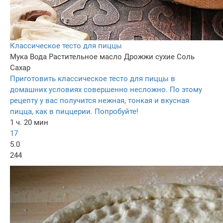
Классическое тесто для пиццы
Мука
Вода
Растительное масло
Дрожжи сухие
Соль
Сахар
Приготовить классическое тесто для пиццы в
домашних условиях совершенно несложно. По этому
рецепту у вас получится нежная, тонкая и вкусная
пицца, как в пиццерии. Попробуйте!
1 ч. 20 мин
17
5.0
244