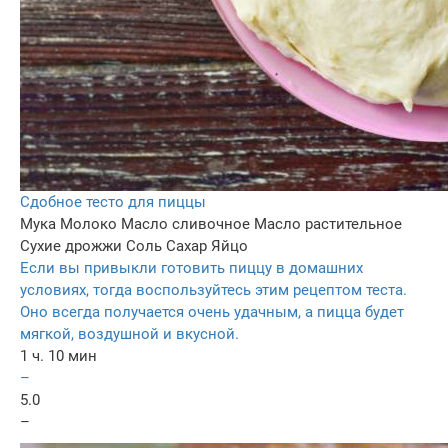
Сдобное тесто для пиццы
Мука
Молоко
Масло сливочное
Масло растительное
Сухие дрожжи
Соль
Сахар
Яйцо
Если вы привыкли готовить пиццу в домашних
условиях, тогда воспользуйтесь этим рецептом теста.
Оно всегда получается очень удачным, а пицца будет
мягкой, воздушной и вкусной.
1 ч. 10 мин
–
5.0
–