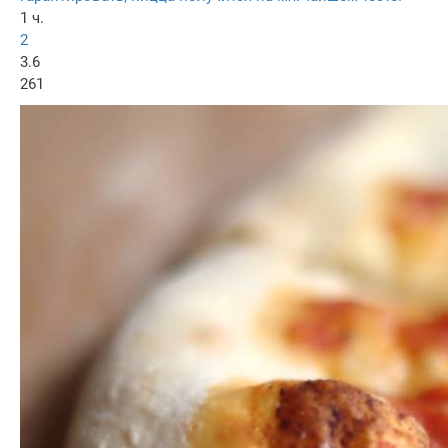
1 ч.
2
3.6
261