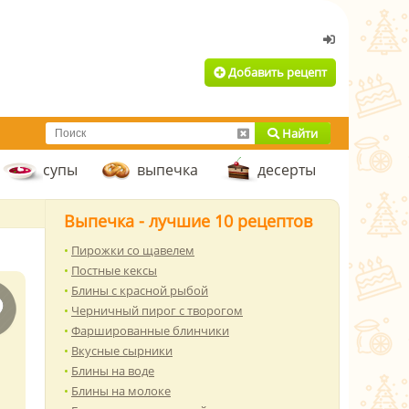
Добавить рецепт
Найти
супы
выпечка
десерты
Выпечка - лучшие 10 рецептов
Пирожки со щавелем
Постные кексы
Блины с красной рыбой
Черничный пирог с творогом
Фаршированные блинчики
Вкусные сырники
Блины на воде
Блины на молоке