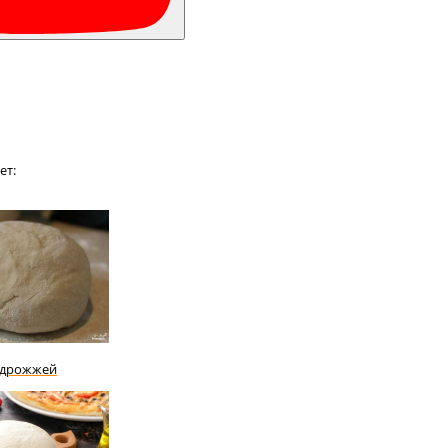
ет:
з дрожжей