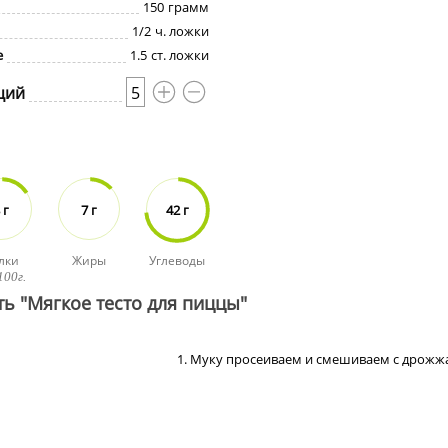
150
грамм
1/2
ч. ложки
е
1.5
ст. ложки
ций
5
 г
7 г
42 г
лки
Жиры
Углеводы
100г.
ть "Мягкое тесто для пиццы"
1. Муку просеиваем и смешиваем с дрожж