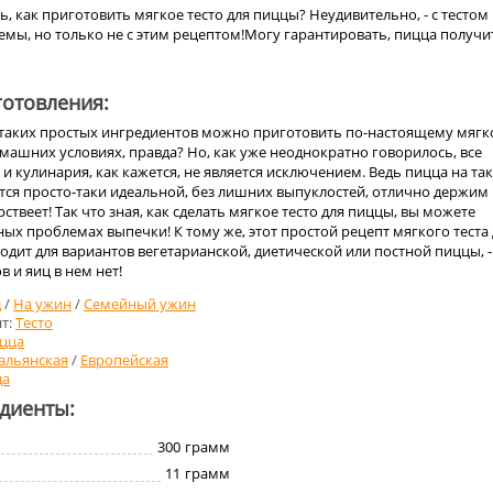
ь, как приготовить мягкое тесто для пиццы? Неудивительно, - с тестом
мы, но только не с этим рецептом!Могу гарантировать, пицца получи
отовления:
з таких простых ингредиентов можно приготовить по-настоящему мягк
омашних условиях, правда? Но, как уже неоднократно говорилось, все
, и кулинария, как кажется, не является исключением. Ведь пицца на та
ется просто-таки идеальной, без лишних выпуклостей, отлично держим
ствеет! Так что зная, как сделать мягкое тесто для пиццы, вы можете
ных проблемах выпечки! К тому же, этот простой рецепт мягкого теста
дит для вариантов вегетарианской, диетической или постной пиццы, -
 и яиц в нем нет!
д
/
На ужин
/
Семейный ужин
т:
Тесто
цца
альянская
/
Европейская
да
едиенты:
300
грамм
11
грамм