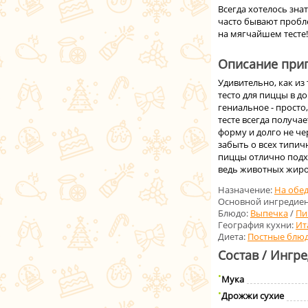
Всегда хотелось знат
часто бывают пробле
на мягчайшем тесте!
Описание приг
Удивительно, как и
тесто для пиццы в д
гениальное - просто
тесте всегда получа
форму и долго не чер
забыть о всех типич
пиццы отлично подхо
ведь животных жиров
Назначение:
На обе
Основной ингредиен
Блюдо:
Выпечка
/
Пи
География кухни:
Ит
Диета:
Постные блю
Состав / Ингр
Мука
Дрожжи сухие