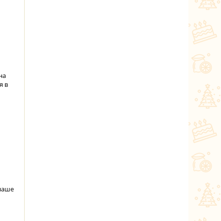
на
я в
наше