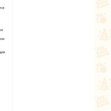
тся
ое
ком
 для