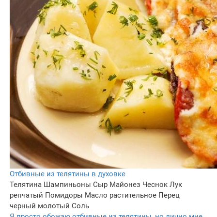
Отбивные из телятины в духовке
Телятина
Шампиньоны
Сыр
Майонез
Чеснок
Лук
репчатый
Помидоры
Масло растительное
Перец
черный молотый
Соль
Я просто обожаю отбивные из телятины, но лично мне