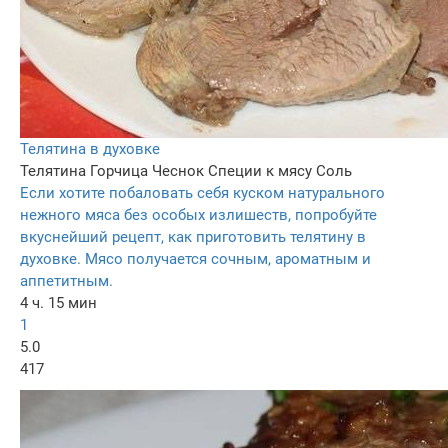
Телятина в духовке
Телятина
Горчица
Чеснок
Специи к мясу
Соль
Если хотите побаловать себя куском натурального
нежного мяса без особых излишеств, попробуйте
вкуснейший рецепт, как приготовить телятину в
духовке. Мясо получается сочным, ароматным и
аппетитным.
4 ч. 15 мин
1
5.0
417