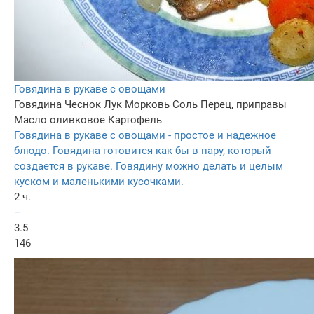
Говядина в рукаве с овощами
Говядина
Чеснок
Лук
Морковь
Соль
Перец, приправы
Масло оливковое
Картофель
Говядина в рукаве с овощами - простое и надежное
блюдо. Говядина готовится как бы в пару, который
создается в рукаве. Говядину можно делать и целым
куском и маленькими кусочками.
2 ч.
–
3.5
146