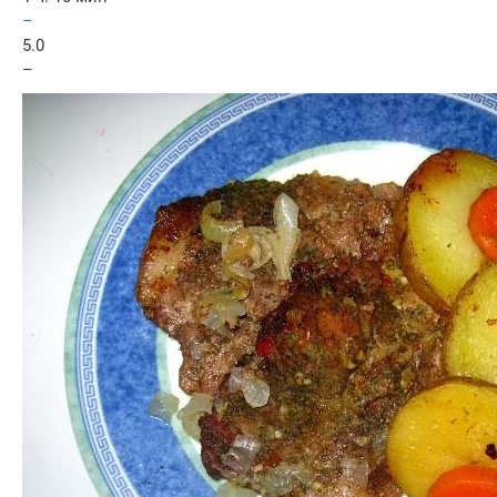
–
5.0
–