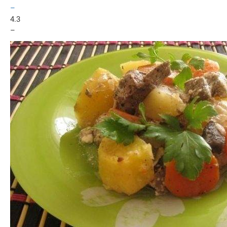
–
4.3
–