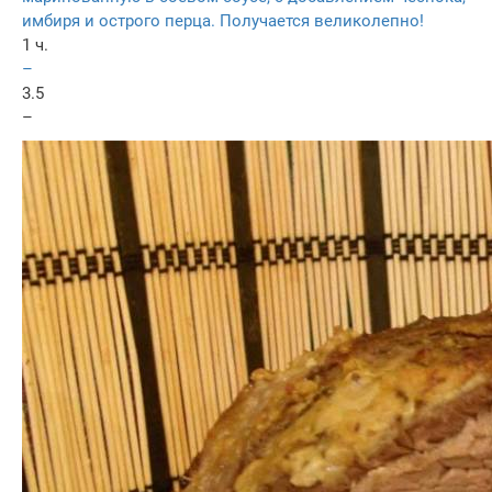
имбиря и острого перца. Получается великолепно!
1 ч.
–
3.5
–