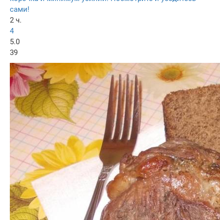
сами!
2 ч.
4
5.0
39