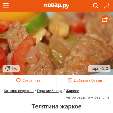
1 ч.
3
/
/
Каталог рецептов
Горячие блюда
Жаркое
Dashunia
Телятина жаркое