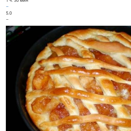
1 ч. 30 мин
–
5.0
–