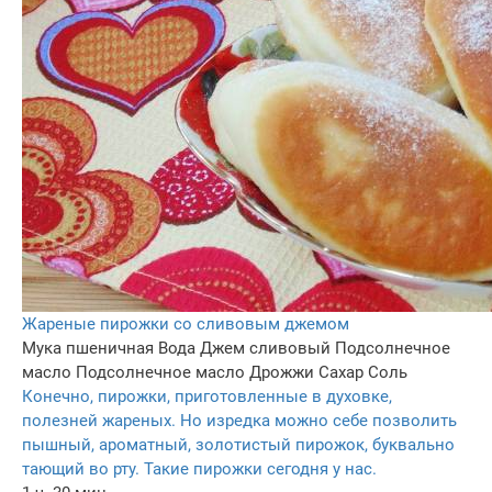
Жареные пирожки со сливовым джемом
Мука пшеничная
Вода
Джем сливовый
Подсолнечное
масло
Подсолнечное масло
Дрожжи
Сахар
Соль
Конечно, пирожки, приготовленные в духовке,
полезней жареных. Но изредка можно себе позволить
пышный, ароматный, золотистый пирожок, буквально
тающий во рту. Такие пирожки сегодня у нас.