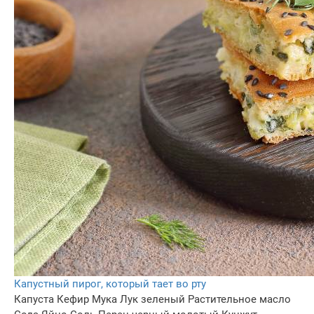
Капустный пирог, который тает во рту
Капуста
Кефир
Мука
Лук зеленый
Растительное масло