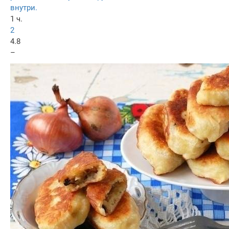
внутри.
1 ч.
2
4.8
–