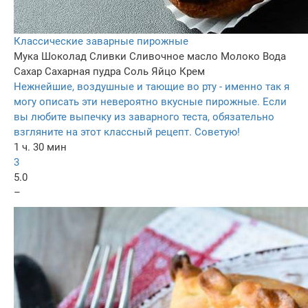
Классические заварные пирожные
Мука
Шоколад
Сливки
Сливочное масло
Молоко
Вода
Сахар
Сахарная пудра
Соль
Яйцо
Крем
Нежнейшие, воздушные и тающие во рту - именно так я
могу описать эти невероятно вкусные пирожные. Если
вы любите выпечку из заварного теста, обязательно
взгляните на этот классный рецепт. Советую!
1 ч. 30 мин
3
5.0
–