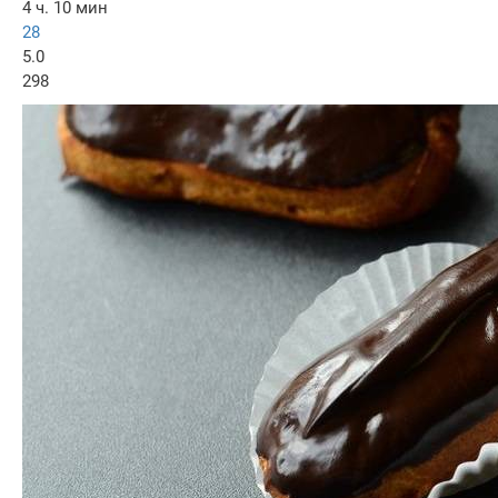
4 ч. 10 мин
28
5.0
298