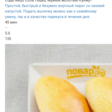
Сода
Яйцо
Соль
Перец черный молотый
Кунжут
Простой, быстрый и безумно вкусный пирог со свежей
капустой. Подать выпечку можно как к семейному
ужину, так и в качестве перекуса в течение дня.
45 мин
–
5.0
135