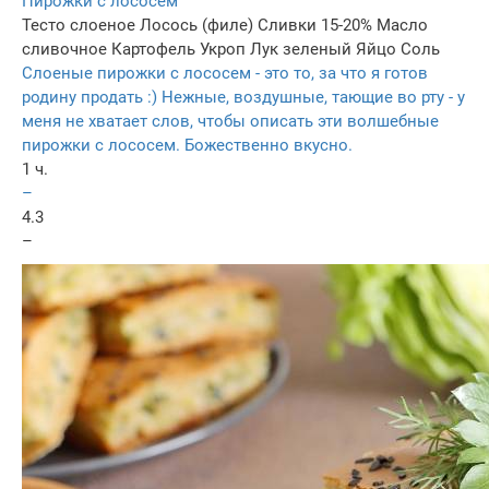
Пирожки с лососем
Тесто слоеное
Лосось (филе)
Сливки 15-20%
Масло
сливочнoe
Картофель
Укроп
Лук зеленый
Яйцо
Соль
Слоеные пирожки с лососем - это то, за что я готов
родину продать :) Нежные, воздушные, тающие во рту - у
меня не хватает слов, чтобы описать эти волшебные
пирожки с лососем. Божественно вкусно.
1 ч.
–
4.3
–