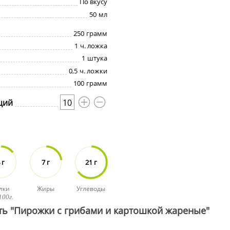
По вкусу
50
мл
250
грамм
1
ч. ложка
1
штука
0,5
ч. ложки
100
грамм
ций
10
 г
7 г
21 г
лки
Жиры
Углеводы
100г.
ть "Пирожки с грибами и картошкой жареные"