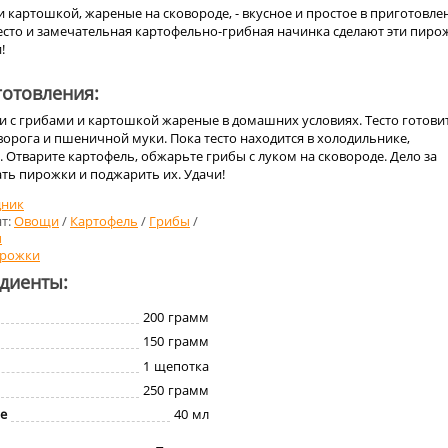
 картошкой, жареные на сковороде, - вкусное и простое в приготовле
есто и замечательная картофельно-грибная начинка сделают эти пиро
!
отовления:
 с грибами и картошкой жареные в домашних условиях. Тесто готови
творога и пшеничной муки. Пока тесто находится в холодильнике,
 Отварите картофель, обжарьте грибы с луком на сковороде. Дело за
ть пирожки и поджарить их. Удачи!
дник
т:
Овощи
/
Картофель
/
Грибы
/
ы
рожки
едиенты:
200
грамм
150
грамм
1
щепотка
250
грамм
е
40
мл