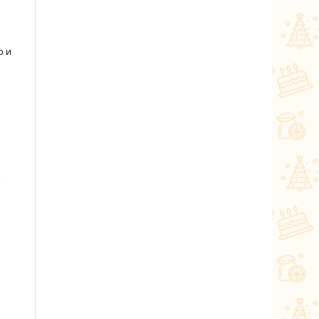
о и
о