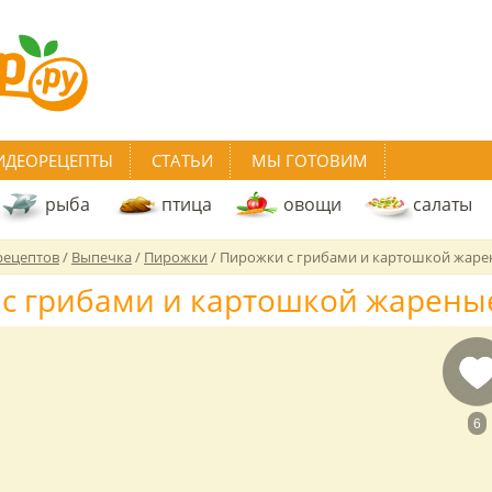
ИДЕОРЕЦЕПТЫ
СТАТЬИ
МЫ ГОТОВИМ
рыба
птица
овощи
салаты
рецептов
/
Выпечка
/
Пирожки
/
Пирожки с грибами и картошкой жар
с грибами и картошкой жарены
6