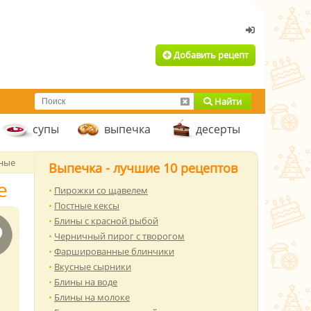
Добавить рецепт
Найти
супы
выпечка
десерты
еные
Выпечка - лучшие 10 рецептов
е
Пирожки со щавелем
Постные кексы
Блины с красной рыбой
Черничный пирог с творогом
Фаршированные блинчики
Вкусные сырники
Блины на воде
Блины на молоке