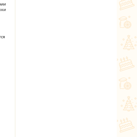
нии
жки
тся