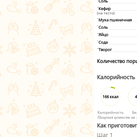
Соль
Кефир
(на тесто)
Мука пшеничная
Соль
Яйцо
Сода
Творог
Количество пор
Калорийность
166 ккал
4
Калорийность
Бе
Пищевая ценность на 
Как приготови