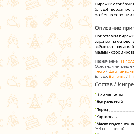
Пирожки с грибами и
блюдо! Творожное т
особенно хорошими
Описание приг
Приготовим пирожки
заранее, на основе 
займитесь начинкой.
малым - сформирова
Назначение:
На пол
Основной ингредиен
Тесто
/
Шампиньон
Блюдо:
Выпечка
/
Пи
Состав / Ингр
Шампиньоны
Лук репчатый
Перец
Картофель
Масло подсолнечно
(+ 4 ст.л. в тесто)