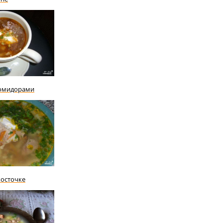
помидорами
косточке