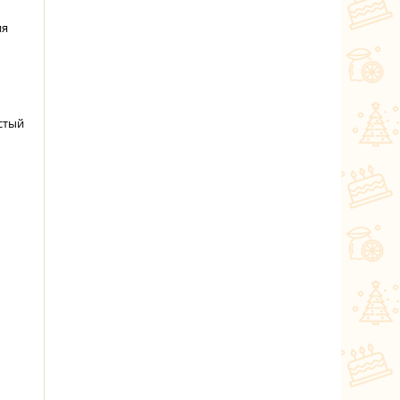
ия
стый