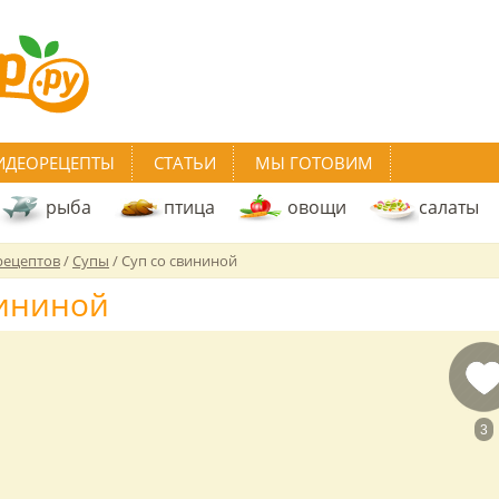
ИДЕОРЕЦЕПТЫ
СТАТЬИ
МЫ ГОТОВИМ
рыба
птица
овощи
салаты
рецептов
/
Супы
/
Суп со свининой
вининой
3