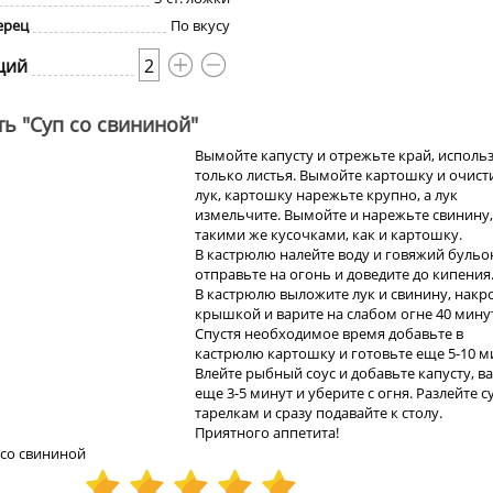
ерец
По вкусу
ций
2
ть "Суп со свининой"
Вымойте капусту и отрежьте край, исполь
только листья. Вымойте картошку и очист
лук, картошку нарежьте крупно, а лук
измельчите. Вымойте и нарежьте свинину,
такими же кусочками, как и картошку.
В кастрюлю налейте воду и говяжий бульо
отправьте на огонь и доведите до кипения
В кастрюлю выложите лук и свинину, накр
крышкой и варите на слабом огне 40 мину
Спустя необходимое время добавьте в
кастрюлю картошку и готовьте еще 5-10 м
Влейте рыбный соус и добавьте капусту, в
еще 3-5 минут и уберите с огня. Разлейте с
тарелкам и сразу подавайте к столу.
Приятного аппетита!
 со свининой