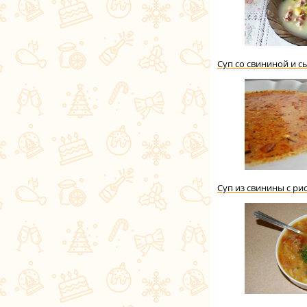
Суп со свининой и 
Суп из свинины с ри