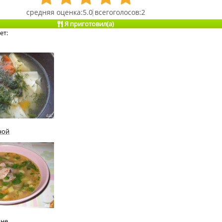
5.0
2
Я приготовил(а)
ет:
ной
оне