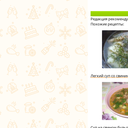
Редакция рекоменду
Похожие рецепты:
Легкий суп со свини
Суп на свином буль