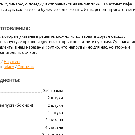
ь кулинарную поездку и отправиться на Филиппины. В местных кафе
ый суп, как раз его и будем сегодня делать. Итак, рецепт приготовлен
отовления:
, которые указаны в рецепте, можно использовать другие овощи,
 капусту, морковь и другие, которые посчитаете нужным. Суп навари
едиенты в нем нарезаны крупно, что непривычно для нас, но это же и
олнительных очков.
д
/
На ужин
т:
Мясо
/
Свинина
едиенты:
350
грамм
2
штуки
капуста (бок чой)
2
штуки
1
штука
2
стакана
4
стакана
3
ст. ложки