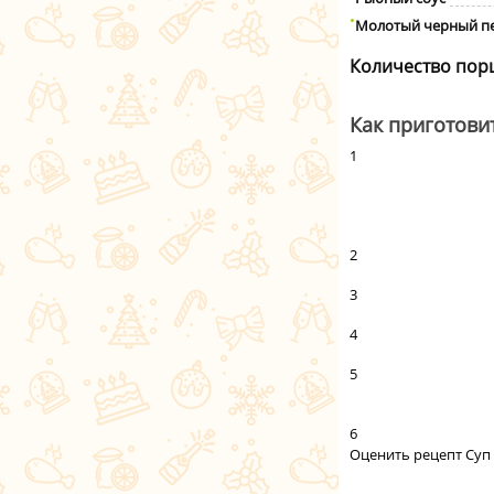
Молотый черный п
Количество пор
Как приготови
1
2
3
4
5
6
Оценить рецепт Суп