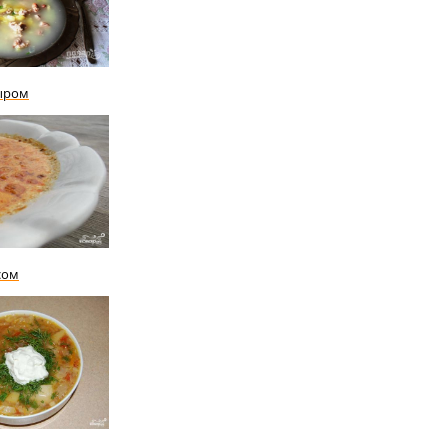
сыром
сом