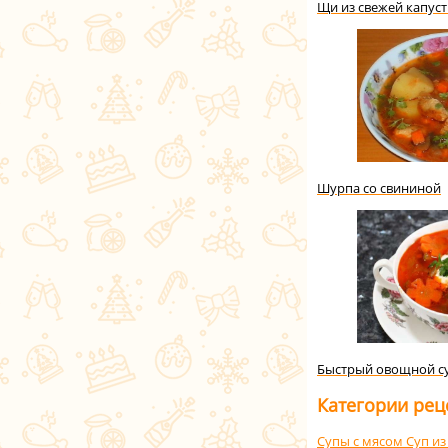
Щи из свежей капус
Шурпа со свининой
Быстрый овощной су
Категории рец
Супы с мясом
Суп из