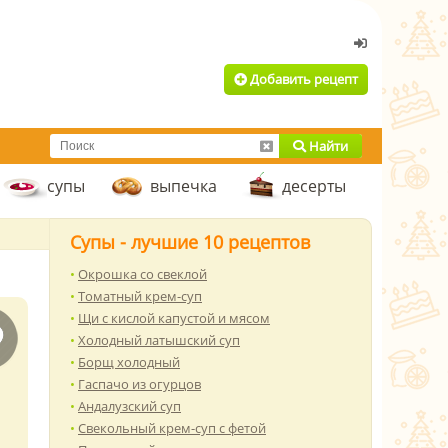
Добавить рецепт
Найти
супы
выпечка
десерты
Супы - лучшие 10 рецептов
Окрошка со свеклой
Томатный крем-суп
Щи с кислой капустой и мясом
Холодный латышский суп
Борщ холодный
Гаспачо из огурцов
Андалузский суп
Свекольный крем-суп с фетой