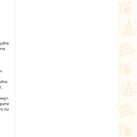
зуйте
ите
н,
.
ойте
т.
инут.
арите
уп по