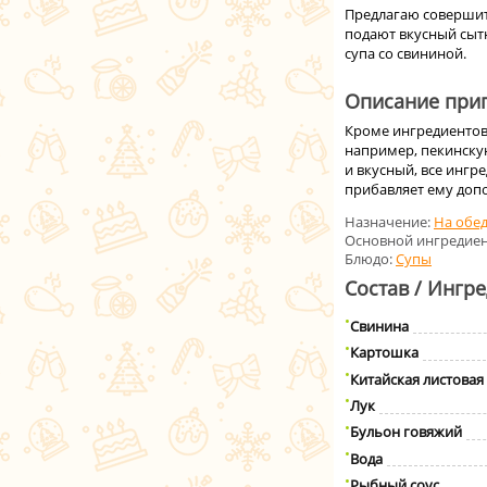
Предлагаю совершит
подают вкусный сытн
супа со свининой.
Описание приг
Кроме ингредиентов
например, пекинскую
и вкусный, все ингр
прибавляет ему доп
Назначение:
На обе
Основной ингредиен
Блюдо:
Супы
Состав / Ингр
Свинина
Картошка
Китайская листовая 
Лук
Бульон говяжий
Вода
Рыбный соус