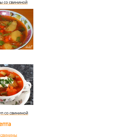
ты со свининой
п со свининой
епта
 свинины