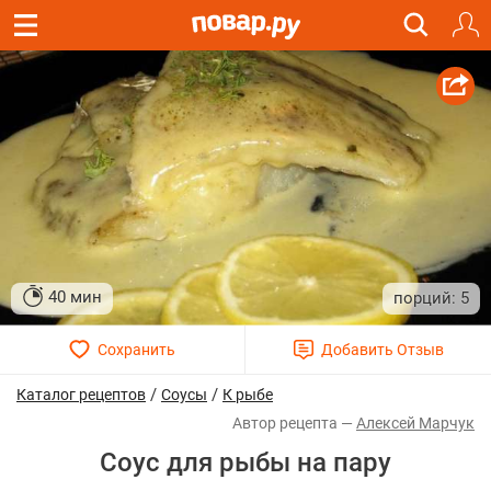
40 мин
5
/
/
Каталог рецептов
Соусы
К рыбе
Алексей Марчук
Соус для рыбы на пару