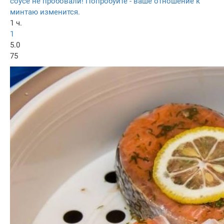
соусе не пробовали! Попробуйте - ваше отношение к
минтаю изменится.
1 ч.
1
5.0
75