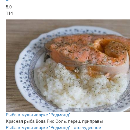
–
5.0
114
Рыба в мультиварке "Pедмонд"
Красная рыба
Вода
Рис
Соль, перец, приправы
Рыба в мультиварке "Pедмонд" - это чудесное