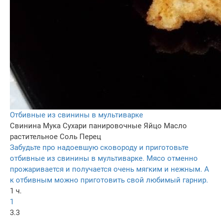
Отбивные из свинины в мультиварке
Свинина
Мука
Сухари панировочные
Яйцо
Масло
растительное
Соль
Перец
Забудьте про надоевшую сковороду и приготовьте
отбивные из свинины в мультиварке. Мясо отменно
прожаривается и получается очень мягким и нежным. А
к отбивным можно приготовить свой любимый гарнир.
1 ч.
1
3.3