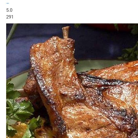
–
5.0
291