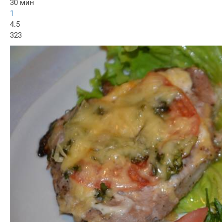
30 мин
1
4.5
323