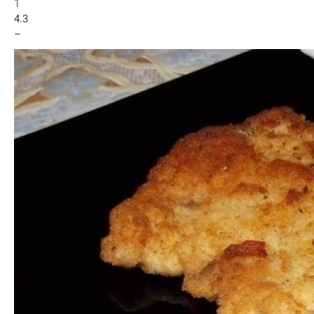
1
4.3
–