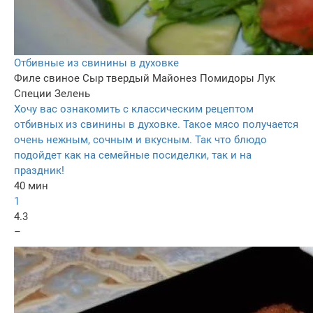
Отбивные из свинины в духовке
Филе свиное
Сыр твердый
Майонез
Помидоры
Лук
Специи
Зелень
Хочу вас ознакомить с классическим рецептом
отбивных из свинины в духовке. Такое мясо получается
очень нежным, сочным и вкусным. Так что блюдо
подойдет как на семейные посиделки, так и на
праздник!
40 мин
1
4.3
–