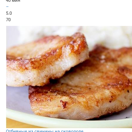
40 мин
–
5.0
70
Отбивные из свинины на сковороде