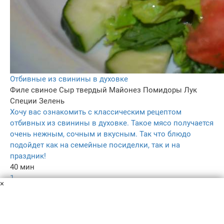
Отбивные из свинины в духовке
Филе свиное
Сыр твердый
Майонез
Помидоры
Лук
Специи
Зелень
Хочу вас ознакомить с классическим рецептом
отбивных из свинины в духовке. Такое мясо получается
очень нежным, сочным и вкусным. Так что блюдо
подойдет как на семейные посиделки, так и на
праздник!
40 мин
1
×
4.3
–