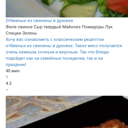
Отбивные из свинины в духовке
Филе свиное
Сыр твердый
Майонез
Помидоры
Лук
Специи
Зелень
Хочу вас ознакомить с классическим рецептом
отбивных из свинины в духовке. Такое мясо получается
очень нежным, сочным и вкусным. Так что блюдо
подойдет как на семейные посиделки, так и на
праздник!
40 мин
1
4.3
–