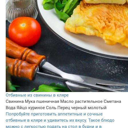
Отбивные из свинины в кляре
Свинина
Мука пшеничная
Масло растительное
Сметана
Вода
Яйцо куриное
Соль
Перец черный молотый
Попробуйте приготовить аппетитные и сочные
отбивные в кляре и удивитесь их вкусу. Такое блюдо
можно с легкостью подать на стол в будни и в