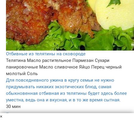
Отбивные из телятины на сковороде
Телятина
Масло растительное
Пармезан
Сухари
панировочные
Масло сливочное
Яйцо
Перец черный
молотый
Соль
Для повседневного ужина в кругу семьи не нужно
придумывать никаких экзотических блюд, самая
обыкновенная отбивная из телятины будет здесь более
уместна, ведь она и вкусная, и в то же время сытная.
30 мин
–
×
4.7
298