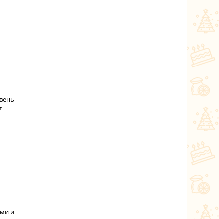
ивень
т
ми и