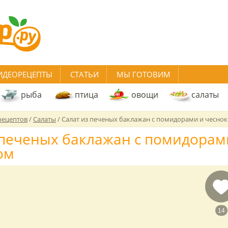
ИДЕОРЕЦЕПТЫ
СТАТЬИ
МЫ ГОТОВИМ
рыба
птица
овощи
салаты
рецептов
/
Салаты
/
Салат из печеных баклажан с помидорами и чесно
 печеных баклажан с помидорам
ом
14