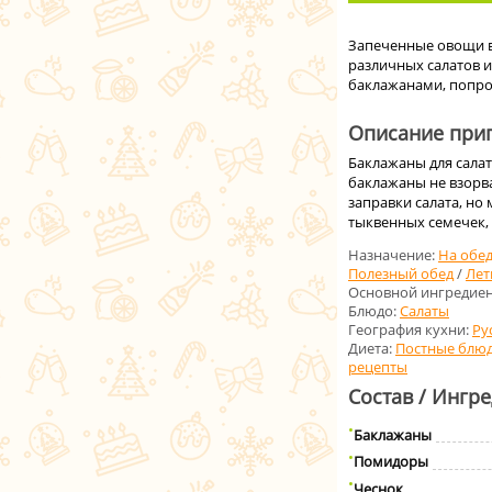
Запеченные овощи в
различных салатов и
баклажанами, попро
Описание приг
Баклажаны для сала
баклажаны не взорва
заправки салата, но
тыквенных семечек, 
Назначение:
На обе
Полезный обед
/
Лет
Основной ингредиен
Блюдо:
Салаты
География кухни:
Ру
Диета:
Постные блю
рецепты
Состав / Ингр
Баклажаны
Помидоры
Чеснок