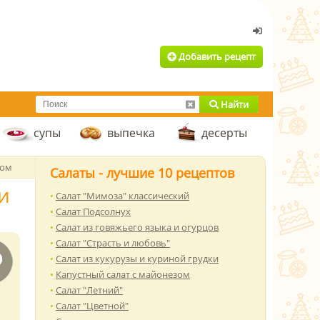
Добавить рецепт
Найти
супы
выпечка
десерты
ком
Салаты - лучшие 10 рецептов
и
Салат "Мимоза" классический
Салат Подсолнух
Салат из говяжьего языка и огурцов
Салат "Страсть и любовь"
Салат из кукурузы и куриной грудки
Капустный салат с майонезом
Салат "Летний"
Салат "Цветной"