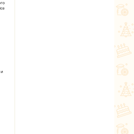
ого
Все
 и