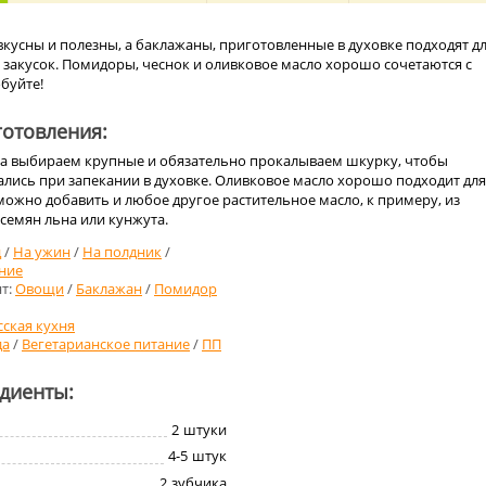
кусны и полезны, а баклажаны, приготовленные в духовке подходят д
 закусок. Помидоры, чеснок и оливковое масло хорошо сочетаются с
буйте!
отовления:
та выбираем крупные и обязательно прокалываем шкурку, чтобы
лись при запекании в духовке. Оливковое масло хорошо подходит для
 можно добавить и любое другое растительное масло, к примеру, из
семян льна или кунжута.
д
/
На ужин
/
На полдник
/
ние
т:
Овощи
/
Баклажан
/
Помидор
сская кухня
да
/
Вегетарианское питание
/
ПП
едиенты:
2
штуки
4-5
штук
2
зубчика