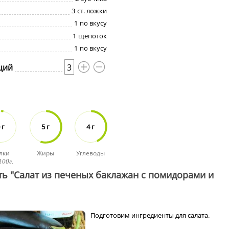
3
ст. ложки
1
по вкусу
1
щепоток
1
по вкусу
ций
3
 г
5 г
4 г
лки
Жиры
Углеводы
100г.
ть "Салат из печеных баклажан с помидорами и
Подготовим ингредиенты для салата.