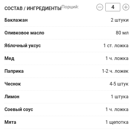
СОСТАВ / ИНГРЕДИЕНТЫ
Баклажан
2
штуки
Оливковое масло
80
мл
Яблочный уксус
1
ст. ложка
Мед
1
ч. ложка
Паприка
1-2
ч. ложек
Чеснок
4-5
штук
Лимон
1
штука
Соевый соус
1
ч. ложка
Мята
1
щепотка