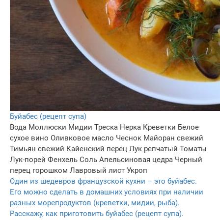
Буйабес (рецепт супа)
Вода
Моллюски
Мидии
Треска
Нерка
Креветки
Белое
сухое вино
Оливковое масло
Чеснок
Майоран свежий
Тимьян свежий
Кайенский перец
Лук репчатый
Томаты
Лук-порей
Фенхель
Соль
Апельсиновая цедра
Черный
перец горошком
Лавровый лист
Укроп
Один из шедевров французской кухни – это буйабес.
Его можно сделать в домашних условиях при наличии
разных морепродуктов (креветки, мидии, рыба).
Расскажу, как приготовить буйабес (рецепт супа).