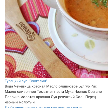
Турецкий суп "Эзогелин"
Вода
Чечевица красная
Масло оливковое
Булгур
Рис
Масло сливочное
Томатная паста
Мука
Чеснок
Орегано
Паприка молотая красная
Лук репчатый
Соль
Перец
черный молотый
Любителям чечевицы должен понравится суп