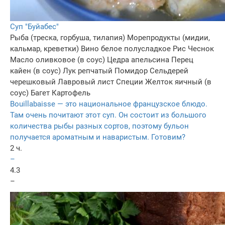
Суп "Буйабес"
Рыба (треска, горбуша, тилапия)
Морепродукты (мидии,
кальмар, креветки)
Вино белое полусладкое
Рис
Чеснок
Масло оливковое (в соус)
Цедра апельсина
Перец
кайен (в соус)
Лук репчатый
Помидор
Сельдерей
черешковый
Лавровый лист
Специи
Желток яичный (в
соус)
Багет
Картофель
Bouillabaisse — это национальное французское блюдо.
Там очень почитают этот суп. Он состоит из большого
количества рыбы разных сортов, поэтому бульон
получается ароматным и наваристым. Готовим?
2 ч.
–
4.3
–