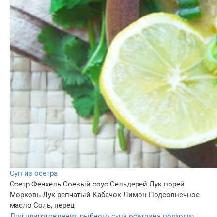
Суп из осетра
Осетр
Фенхель
Соевый соус
Сельдерей
Лук порей
Морковь
Лук репчатый
Кабачок
Лимон
Подсолнечное
масло
Соль, перец
Для приготовления рыбного супа осетрина подходит