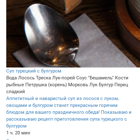
Суп турецкий с булгуром
Вода
Лосось
Треска
Лук-порей
Соус "Бешамель"
Кости
рыбные
Петрушка (корень)
Морковь
Лук
Булгур
Перец
сладкий
Аппетитный и наваристый суп из лосося с луком,
овощами и булгуром станет прекрасным горячим
блюдом для вашего праздничного обеда! Показываю и
рассказываю рецепт приготовления супа турецкого с
булгуром
1 ч. 20 мин
–