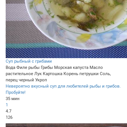
Суп рыбный с грибами
Вода
Филе рыбы
Грибы
Морская капуста
Масло
растительное
Лук
Картошка
Корень петрушки
Соль,
перец черный
Укроп
Невероятно вкусный суп для любителей рыбы и грибов.
Пробуйте!
35 мин
1
4.7
126