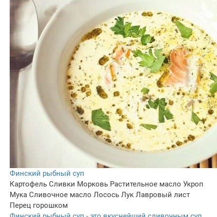
Финский рыбный суп
Картофель
Сливки
Морковь
Растительное масло
Укроп
Мука
Сливочное масло
Лосось
Лук
Лавровый лист
Перец горошком
Финский рыбный суп - это вкуснейший сливочным суп