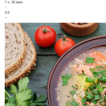
1 ч. 30 мин
–
5.0
–