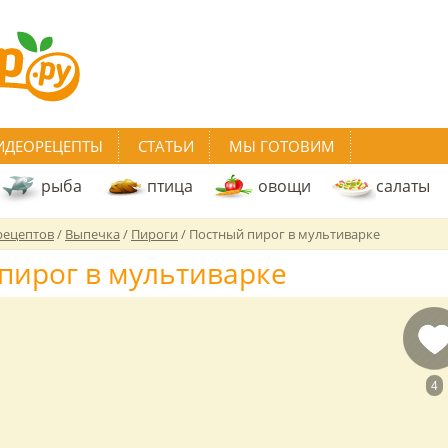
ИДЕОРЕЦЕПТЫ
СТАТЬИ
МЫ ГОТОВИМ
рыба
птица
овощи
салаты
рецептов
/
Выпечка
/
Пироги
/
Постный пирог в мультиварке
пирог в мультиварке
4