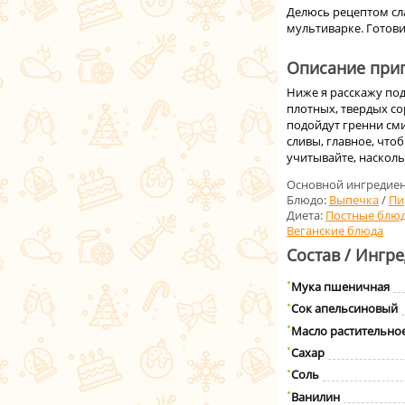
Делюсь рецептом сл
мультиварке. Готови
Описание приг
Ниже я расскажу под
плотных, твердых со
подойдут гренни сми
сливы, главное, что
учитывайте, наскольк
Основной ингредиен
Блюдо:
Выпечка
/
Пи
Диета:
Постные блю
Веганские блюда
Состав / Ингр
Мука пшеничная
Сок апельсиновый
Масло растительно
Сахар
Соль
Ванилин