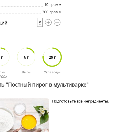
10
грамм
300
грамм
ций
8
 г
6 г
29 г
лки
Жиры
Углеводы
100г.
ть "Постный пирог в мультиварке"
Подготовьте все ингредиенты.