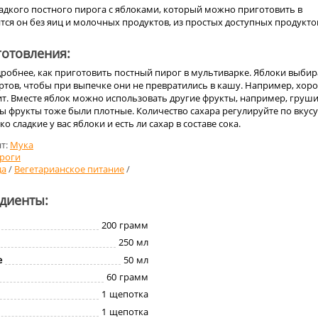
адкого постного пирога с яблоками, который можно приготовить в
тся он без яиц и молочных продуктов, из простых доступных продукто
отовления:
робнее, как приготовить постный пирог в мультиварке. Яблоки выбир
ртов, чтобы при выпечке они не превратились в кашу. Например, хор
т. Вместе яблок можно использовать другие фрукты, например, груши
бы фрукты тоже были плотные. Количество сахара регулируйте по вкусу
о сладкие у вас яблоки и есть ли сахар в составе сока.
т:
Мука
роги
да
/
Вегетарианское питание
/
едиенты:
200
грамм
250
мл
е
50
мл
60
грамм
1
щепотка
1
щепотка