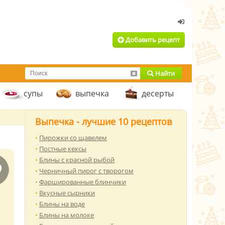
Добавить рецепт
Найти
супы
выпечка
десерты
Выпечка - лучшие 10 рецептов
Пирожки со щавелем
Постные кексы
Блины с красной рыбой
Черничный пирог с творогом
Фаршированные блинчики
Вкусные сырники
Блины на воде
Блины на молоке