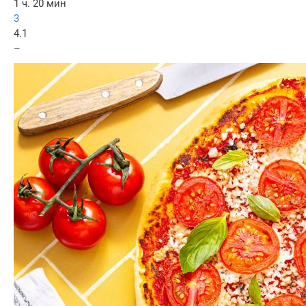
1 ч. 20 мин
3
4.1
–