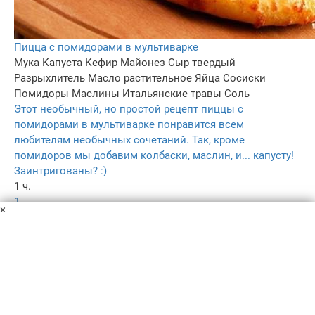
Пицца с помидорами в мультиварке
Мука
Капуста
Кефир
Майонез
Сыр твердый
Разрыхлитель
Масло растительное
Яйца
Сосиски
Помидоры
Маслины
Итальянские травы
Соль
Этот необычный, но простой рецепт пиццы с
помидорами в мультиварке понравится всем
любителям необычных сочетаний. Так, кроме
помидоров мы добавим колбаски, маслин, и... капусту!
Заинтригованы? :)
1 ч.
1
×
4.4
200
Пользовательское соглашение
Политика конфиденциальности