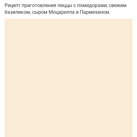
Рецепт приготовления пиццы с помидорами, свежим
базиликом, сыром Моцарелла и Пармезаном.