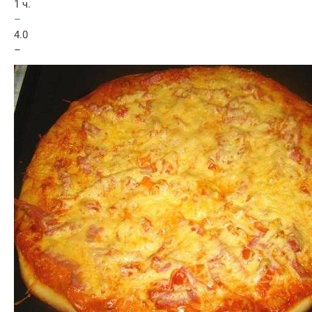
1 ч.
–
4.0
–