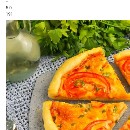
–
5.0
191