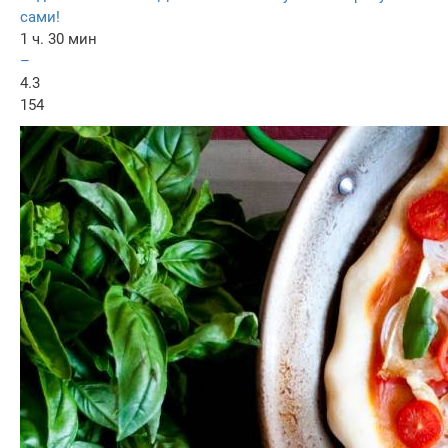
сами!
1 ч. 30 мин
–
4.3
154