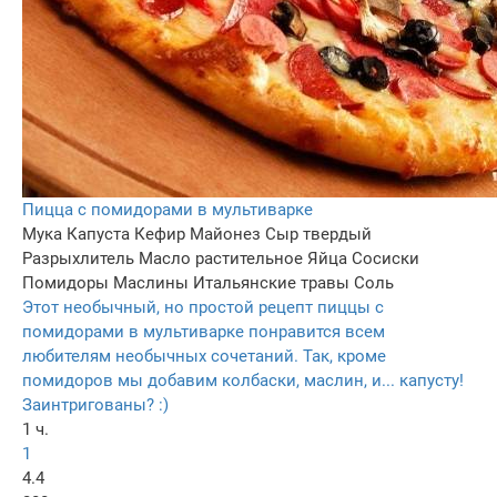
Пицца с помидорами в мультиварке
Мука
Капуста
Кефир
Майонез
Сыр твердый
Разрыхлитель
Масло растительное
Яйца
Сосиски
Помидоры
Маслины
Итальянские травы
Соль
Этот необычный, но простой рецепт пиццы с
помидорами в мультиварке понравится всем
любителям необычных сочетаний. Так, кроме
помидоров мы добавим колбаски, маслин, и... капусту!
Заинтригованы? :)
1 ч.
1
4.4