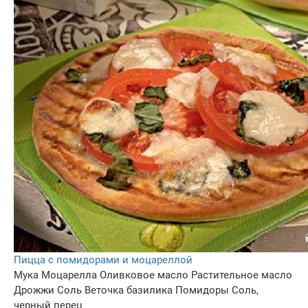
Пицца с помидорами и моцареллой
Мука
Моцарелла
Оливковое масло
Растительное масло
Дрожжи
Соль
Веточка базилика
Помидоры
Соль,
черный перец