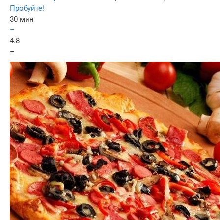
Пробуйте!
30 мин
–
4.8
–