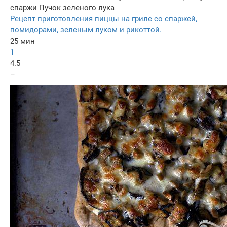
спаржи
Пучок зеленого лука
Рецепт приготовления пиццы на гриле со спаржей,
помидорами, зеленым луком и рикоттой.
25 мин
1
4.5
–