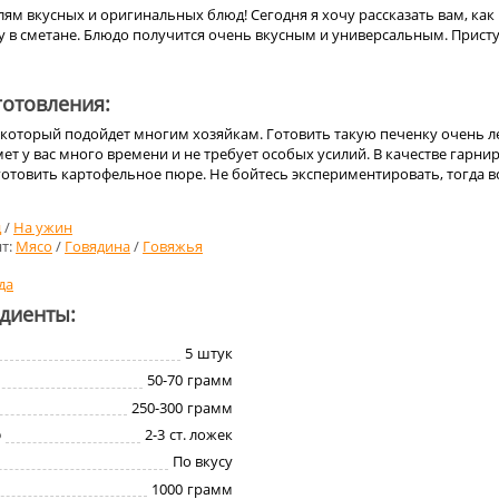
ям вкусных и оригинальных блюд! Сегодня я хочу рассказать вам, как
у в сметане. Блюдо получится очень вкусным и универсальным. Прист
отовления:
 который подойдет многим хозяйкам. Готовить такую печенку очень л
мет у вас много времени и не требует особых усилий. В качестве гарнир
товить картофельное пюре. Не бойтесь экспериментировать, тогда вс
д
/
На ужин
т:
Мясо
/
Говядина
/
Говяжья
да
едиенты:
5
штук
50-70
грамм
250-300
грамм
о
2-3
ст. ложек
По вкусу
1000
грамм