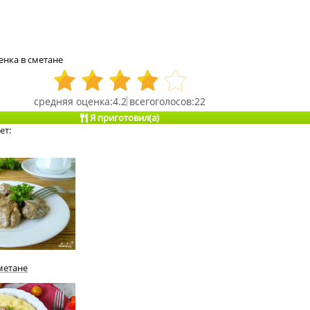
енка в сметане
4.2
22
Я приготовил(а)
ет:
метане