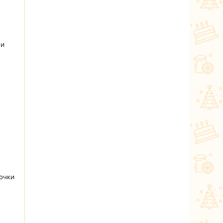
 и
рочки