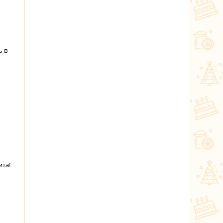
ь в
ита!