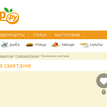
ИДЕОРЕЦЕПТЫ
СТАТЬИ
МЫ ГОТОВИМ
рыба
птица
овощи
салаты
рецептов
/
Горячие блюда
/
Печенка в сметане
в сметане
7