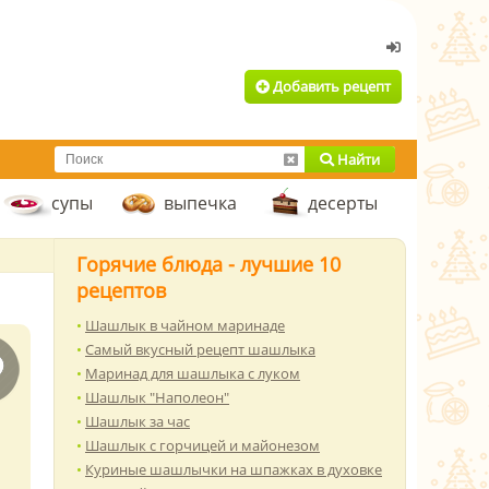
Добавить рецепт
Найти
супы
выпечка
десерты
Горячие блюда - лучшие 10
рецептов
Шашлык в чайном маринаде
Самый вкусный рецепт шашлыка
Маринад для шашлыка с луком
Шашлык "Наполеон"
Шашлык за час
Шашлык с горчицей и майонезом
Куриные шашлычки на шпажках в духовке