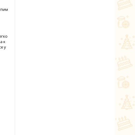
упим
егко
а к
е у