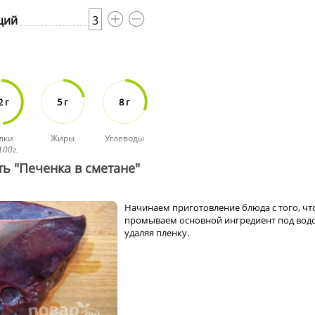
ций
3
2 г
5 г
8 г
лки
Жиры
Углеводы
100г.
ть "Печенка в сметане"
Начинаем приготовление блюда с того, чт
промываем основной ингредиент под водо
удаляя пленку.