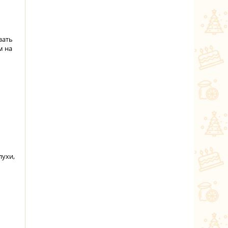
зать
м на
лухи,