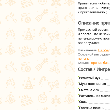
Привет всем любител
приготовить печенк
к приготовлению :)
Описание приг
Прекрасный рецепт,
и просто. Это не зай
печенке можно приго
вас получится!
Назначение:
На обе
Основной ингредиен
печень
Блюдо:
Горячие блю
Состав / Ингр
Репчатый лук
Мука пшеничная
Сметана 20%
Растительное масл
Соль
Говяжья печень