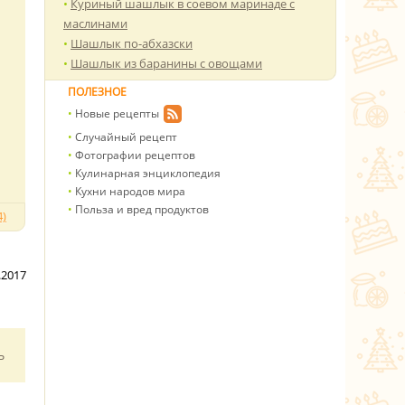
Куриный шашлык в соевом маринаде с
маслинами
Шашлык по-абхазски
Шашлык из баранины с овощами
ПОЛЕЗНОЕ
Новые рецепты
Случайный рецепт
Фотографии рецептов
Кулинарная энциклопедия
Кухни народов мира
Польза и вред продуктов
)
.2017
ь