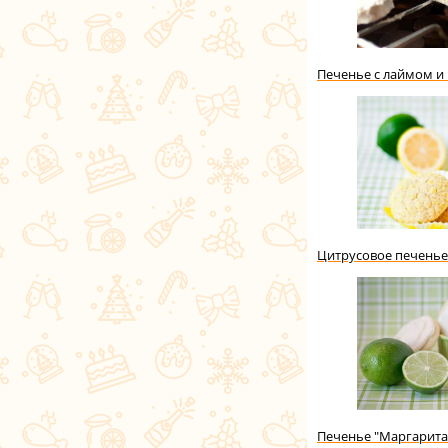
Печенье с лаймом и
Цитрусовое печенье
Печенье "Маргарита