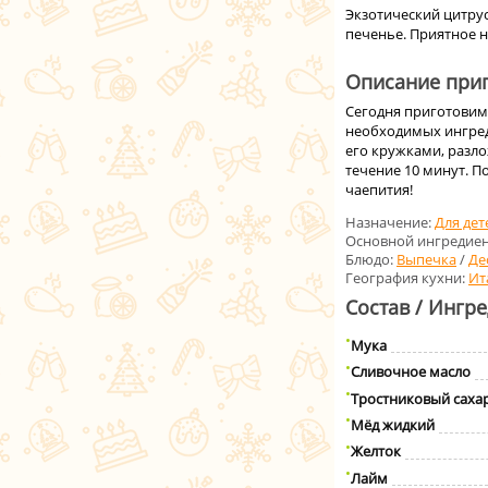
Экзотический цитру
печенье. Приятное н
Описание приг
Сегодня приготовим 
необходимых ингред
его кружками, разло
течение 10 минут. П
чаепития!
Назначение:
Для дет
Основной ингредиен
Блюдо:
Выпечка
/
Де
География кухни:
Ит
Состав / Ингр
Мука
Сливочное масло
Тростниковый саха
Мёд жидкий
Желток
Лайм