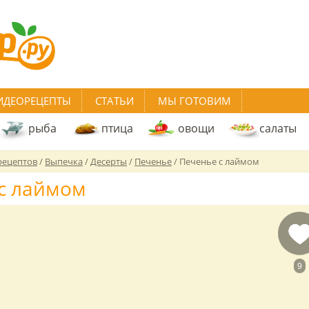
ИДЕОРЕЦЕПТЫ
СТАТЬИ
МЫ ГОТОВИМ
рыба
птица
овощи
салаты
рецептов
/
Выпечка
/
Десерты
/
Печенье
/
Печенье с лаймом
с лаймом
9