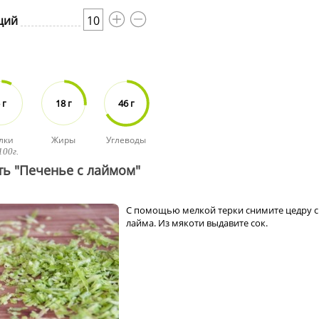
ций
10
 г
18 г
46 г
лки
Жиры
Углеводы
100г.
ть "Печенье с лаймом"
С помощью мелкой терки снимите цедру с
лайма. Из мякоти выдавите сок.