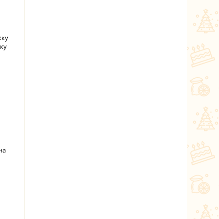
жку
жку
на