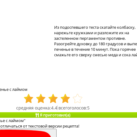
Из подоспевшего теста скатайте колбаску,
нарежьте кружками и разложите их на
застеленном пергаментом противне.
Разогрейте духовку до 180 градусов и вып
печенье в течение 10 минут. Пока горячее
смажьте его сверху смесью меда и сока ла
енье с лаймом
4.4
5
Я приготовил(а)
нье с лаймом"
отличаться от текстовой версии рецепта!