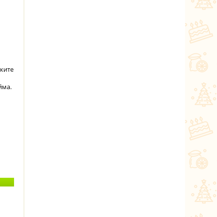
еките
йма.