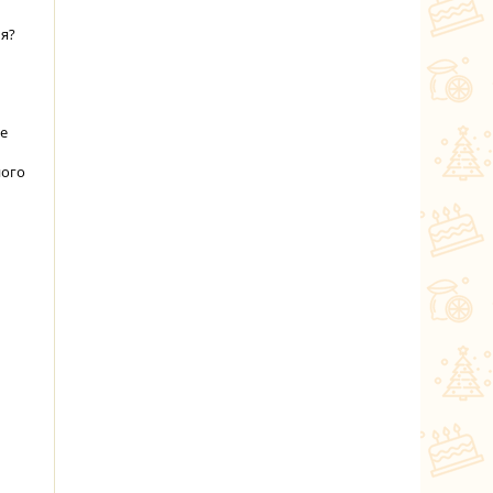
ья?
те
ного