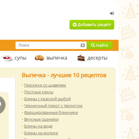
Добавить рецепт
Найти
супы
выпечка
десерты
Выпечка - лучшие 10 рецептов
Пирожки со щавелем
Постные кексы
Блины с красной рыбой
Черничный пирог с творогом
Фаршированные блинчики
Вкусные сырники
Блины на воде
Блины на молоке