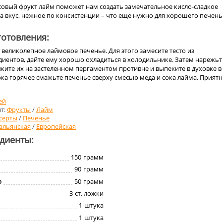
совый фрукт лайм поможет нам создать замечательное кисло-сладкое
а вкус, нежное по консистенции – что еще нужно для хорошего печен
отовления:
великолепное лаймовое печенье. Для этого замесите тесто из
иентов, дайте ему хорошо охладиться в холодильнике. Затем нарежь
жите их на застеленном пергаментом противне и выпеките в духовке в
ока горячее смажьте печенье сверху смесью меда и сока лайма. Прият
ей
т:
Фрукты
/
Лайм
серты
/
Печенье
альянская
/
Европейская
едиенты:
150
грамм
90
грамм
р
50
грамм
3
ст. ложки
1
штука
1
штука