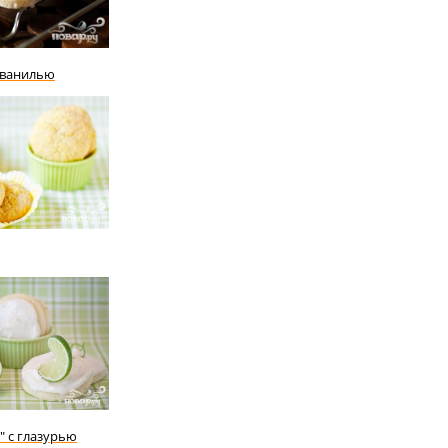
 ванилью
" с глазурью