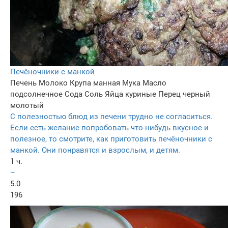
Печёночники с манкой
Печень
Молоко
Крупа манная
Мука
Масло
подсолнечное
Сода
Соль
Яйца куриные
Перец черный
молотый
С полезностью блюд из печени трудно не согласиться.
Если есть желание попробовать что-нибудь вкусное и
полезное, то смотрите, как приготовить печёночники с
манкой. Они понравятся и взрослым, и детям.
1 ч.
–
5.0
196