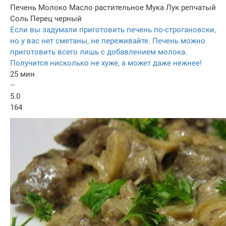
Печень
Молоко
Масло растительное
Мука
Лук репчатый
Соль
Перец черный
Если вы задумали приготовить печень по-строгановски,
но у вас нет сметаны, не переживайте. Печень можно
приготовить всего лишь с добавлением молока.
Получится нисколько не хуже, а может даже нежнее!
25 мин
–
5.0
164