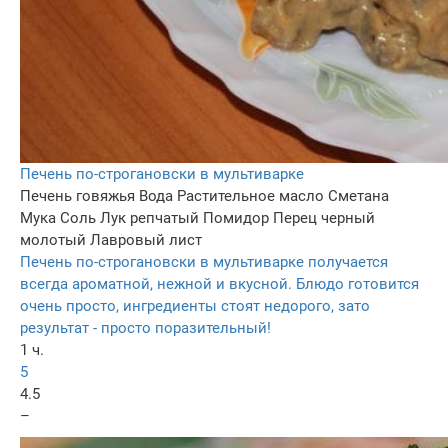
Печень по-строгановски в мультиварке
Печень говяжья
Вода
Растительное масло
Сметана
Мука
Соль
Лук репчатый
Помидор
Перец черный
молотый
Лавровый лист
Печень по-строгановски в мультиварке получается
всегда ароматной, нежной и вкусной. Блюдо готовится
очень просто, ингредиенты стоят недорого, зато
результат - просто поразительный!
1 ч.
5
4.5
–