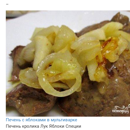
–
Печень с яблоками в мультиварке
Печень кролика
Лук
Яблоки
Специи