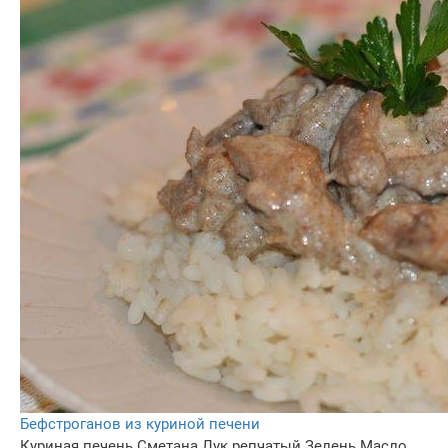
Бефстроганов из куриной печени
Куриная печень
Сметана
Лук репчатый
Зелень
Масло