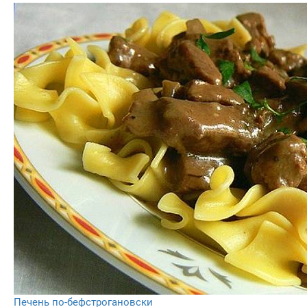
Печень по-бефстрогановски