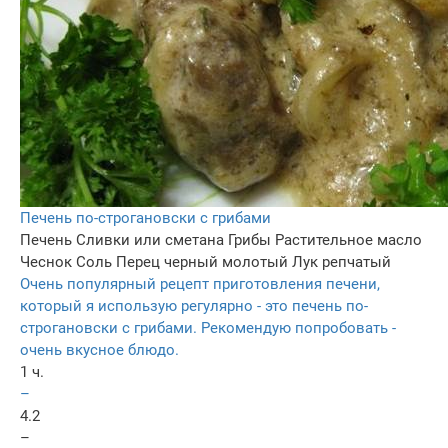
Печень по-строгановски с грибами
Печень
Сливки или сметана
Грибы
Растительное масло
Чеснок
Соль
Перец черный молотый
Лук репчатый
Очень популярный рецепт приготовления печени,
который я использую регулярно - это печень по-
строгановски с грибами. Рекомендую попробовать -
очень вкусное блюдо.
1 ч.
–
4.2
–