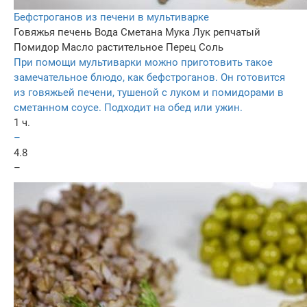
Бефстроганов из печени в мультиварке
Говяжья печень
Вода
Сметана
Мука
Лук репчатый
Помидор
Масло растительное
Перец
Соль
При помощи мультиварки можно приготовить такое
замечательное блюдо, как бефстроганов. Он готовится
из говяжьей печени, тушеной с луком и помидорами в
сметанном соусе. Подходит на обед или ужин.
1 ч.
–
4.8
–