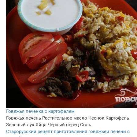
Говяжья печенка с картофелем
Говяжья печень
Растительное масло
Чеснок
Картофель
Зеленый лук
Яйца
Черный перец
Соль
Старорусский рецепт приготовления говяжьей печени с