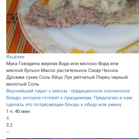
Фыдчин
Мука
Говядина жирная
Вода или молоко
Вода или
мясной бульон
Масло растительное
Сахар
Чеснок
Дрожжи сухие
Соль
Яйцо
Лук репчатый
Перец черный
молотый
Соль
Вкуснейший пирог с мясом - традиционное осетинское
блюдо, которое готовят к праздникам. Предлагаю и нам
сделать это потрясающее блюдо к обеду или ужину.
1 ч. 40 мин
4
3.2
–