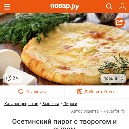
2 ч.
5
/
/
Каталог рецептов
Выпечка
Пироги
Povarforlife
Осетинский пирог с творогом и