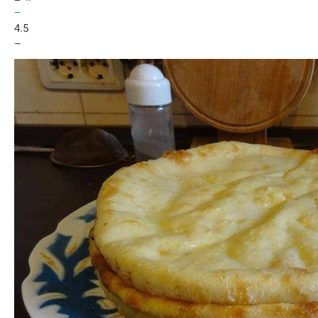
–
4.5
–