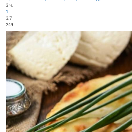
3 ч.
1
3.7
249