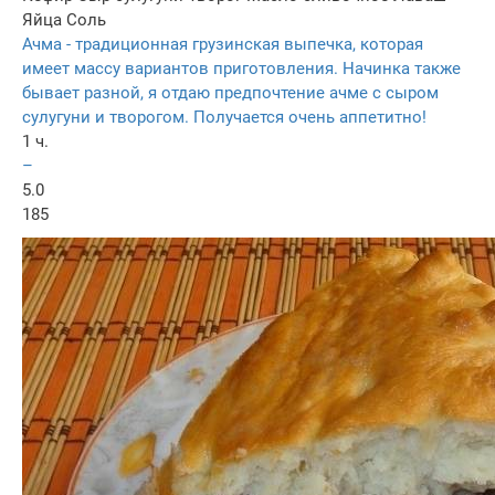
Яйца
Соль
Ачма - традиционная грузинская выпечка, которая
имеет массу вариантов приготовления. Начинка также
бывает разной, я отдаю предпочтение ачме с сыром
сулугуни и творогом. Получается очень аппетитно!
1 ч.
–
5.0
185