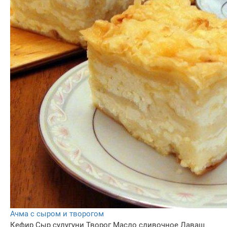
Ачма с сыром и творогом
Кефир
Сыр сулугуни
Творог
Масло сливочное
Лаваш