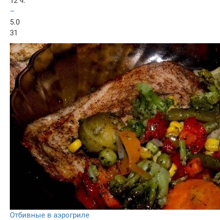
12 ч.
–
5.0
31
Отбивные в аэрогриле