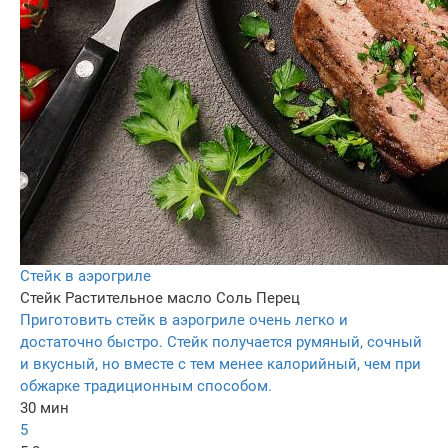
Стейк в аэрогриле
Стейк
Растительное масло
Соль
Перец
Приготовить стейк в аэрогриле очень легко и
достаточно быстро. Стейк получается румяный, сочный
и вкусный, но вместе с тем менее калорийный, чем при
обжарке традиционным способом.
30 мин
5