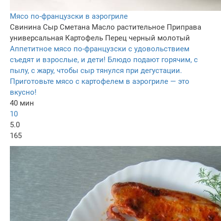
Мясо по-французски в аэрогриле
Свинина
Сыр
Сметана
Масло растительное
Приправа
универсальная
Картофель
Перец черный молотый
Аппетитное мясо по-французски с удовольствием
съедят и взрослые, и дети! Блюдо подают горячим, с
пылу, с жару, чтобы сыр тянулся при дегустации.
Приготовьте мясо с картофелем в аэрогриле — это
вкусно!
40 мин
10
5.0
165