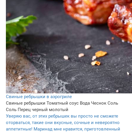
Свиные ребрышки в аэрогриле
Свиные ребрышки
Томатный соус
Вода
Чеснок
Соль
Соль
Перец черный молотый
Уверяю вас, от этих ребрышек вы просто не сможете
оторваться, такие они вкусные, сочные и невероятно
аппетитные! Маринад мне нравится, приготовленный