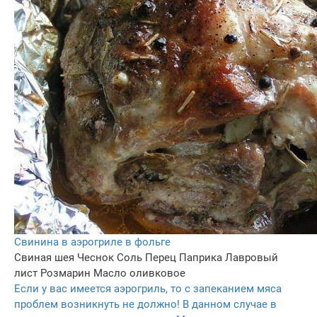
Свинина в аэрогриле в фольге
Свиная шея
Чеснок
Соль
Перец
Паприка
Лавровый
лист
Розмарин
Масло оливковое
Если у вас имеется аэрогриль, то с запеканием мяса
проблем возникнуть не должно! В данном случае в