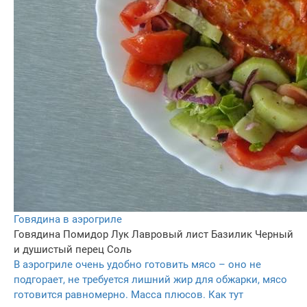
Говядина в аэрогриле
Говядина
Помидор
Лук
Лавровый лист
Базилик
Черный
и душистый перец
Соль
В аэрогриле очень удобно готовить мясо – оно не
подгорает, не требуется лишний жир для обжарки, мясо
готовится равномерно. Масса плюсов. Как тут