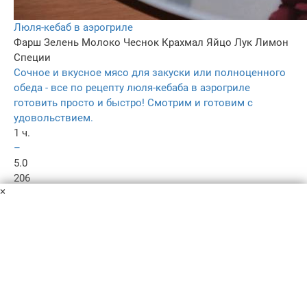
Люля-кебаб в аэрогриле
Фарш
Зелень
Молоко
Чеснок
Крахмал
Яйцо
Лук
Лимон
Специи
Сочное и вкусное мясо для закуски или полноценного
обеда - все по рецепту люля-кебаба в аэрогриле
готовить просто и быстро! Смотрим и готовим с
удовольствием.
1 ч.
–
5.0
206
×