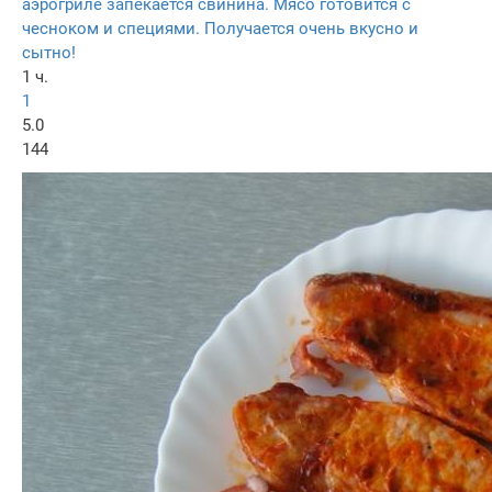
аэрогриле запекается свинина. Мясо готовится с
чесноком и специями. Получается очень вкусно и
сытно!
1 ч.
1
5.0
144