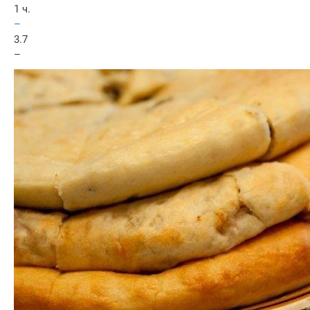
1 ч.
–
3.7
–