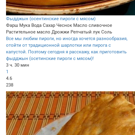
Фыдджын (осентинские пироги с мясом)
Фарш
Мука
Вода
Сахар
Чеснок
Масло сливочное
Растительное масло
Дрожжи
Репчатый лук
Соль
Все мы любим пироги, но иногда хочется разнообразия,
отойти от традиционной шарлотки или пирога с
капустой. Поэтому сегодня я расскажу, как приготовить
фыдджын (осетинские пироги с мясом)!
3 ч. 30 мин
1
4.6
238