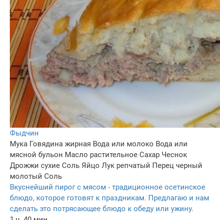
Фыдчин
Мука
Говядина жирная
Вода или молоко
Вода или
мясной бульон
Масло растительное
Сахар
Чеснок
Дрожжи сухие
Соль
Яйцо
Лук репчатый
Перец черный
молотый
Соль
Вкуснейший пирог с мясом - традиционное осетинское
блюдо, которое готовят к праздникам. Предлагаю и нам
сделать это потрясающее блюдо к обеду или ужину.
1 ч. 40 мин