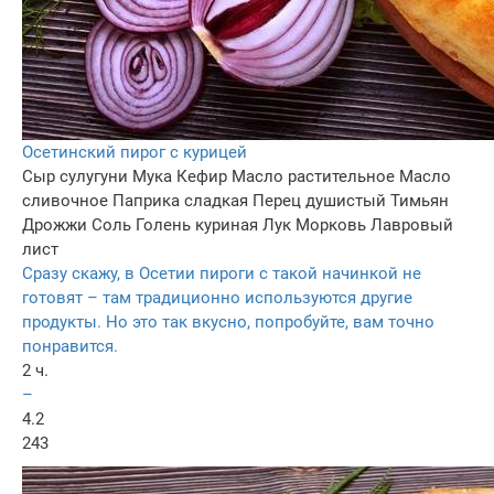
Осетинский пирог с курицей
Сыр сулугуни
Мука
Кефир
Масло растительное
Масло
сливочное
Паприка сладкая
Перец душистый
Тимьян
Дрожжи
Соль
Голень куриная
Лук
Морковь
Лавровый
лист
Сразу скажу, в Осетии пироги с такой начинкой не
готовят – там традиционно используются другие
продукты. Но это так вкусно, попробуйте, вам точно
понравится.
2 ч.
–
4.2
243