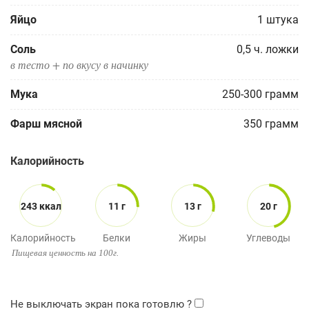
Яйцо
1
штука
Соль
0,5
ч. ложки
в тесто + по вкусу в начинку
Мука
250-300
грамм
Фарш мясной
350
грамм
Калорийность
243 ккал
11 г
13 г
20 г
Калорийность
Белки
Жиры
Углеводы
Пищевая ценность на 100г.