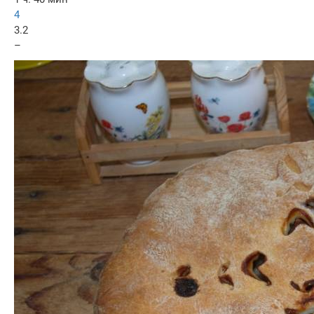
4
3.2
–