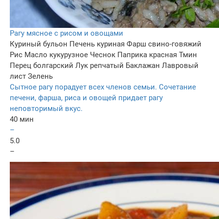
Рагу мясное с рисом и овощами
Куриный бульон
Печень куриная
Фарш свино-говяжий
Рис
Масло кукурузное
Чеснок
Паприка красная
Тмин
Перец болгарский
Лук репчатый
Баклажан
Лавровый
лист
Зелень
Сытное рагу порадует всех членов семьи. Сочетание
печени, фарша, риса и овощей придает рагу
неповторимый вкус.
40 мин
–
5.0
–