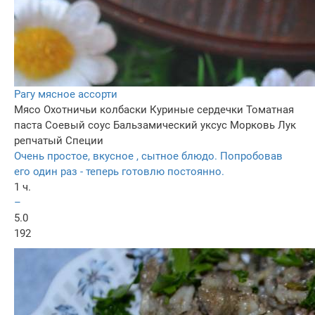
Рагу мясное ассорти
Мясо
Охотничьи колбаски
Куриные сердечки
Томатная
паста
Соевый соус
Бальзамический уксус
Морковь
Лук
репчатый
Специи
Очень простое, вкусное , сытное блюдо. Попробовав
его один раз - теперь готовлю постоянно.
1 ч.
–
5.0
192