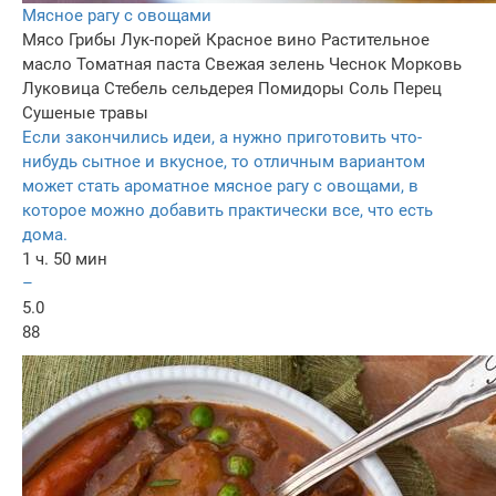
Мясное рагу с овощами
Мясо
Грибы
Лук-порей
Красное вино
Растительное
масло
Томатная паста
Свежая зелень
Чеснок
Морковь
Луковица
Стебель сельдерея
Помидоры
Соль
Перец
Сушеные травы
Если закончились идеи, а нужно приготовить что-
нибудь сытное и вкусное, то отличным вариантом
может стать ароматное мясное рагу с овощами, в
которое можно добавить практически все, что есть
дома.
1 ч. 50 мин
–
5.0
88