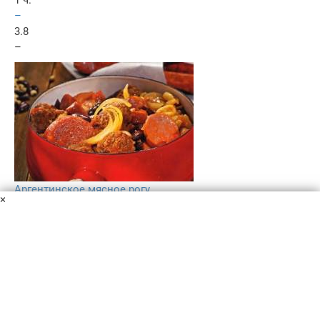
1 ч.
–
3.8
–
Аргентинское мясное рогу
×
Очищенные томаты в собственном соку
Белая
консервированная фасоль
Красная консервированная
фасоль
Фарш из говядины
Копченые сардельки
Охотничьи колбаски
Варено копченая колбаса
Белые
хлебные крошки
Кукурузное масло
Чеснок
Репчатый
лук
Яйцо
Свежие острые перцы чили
Пучок кинзы
Соль
Рецепт приготовления мясного рогу.
30 мин