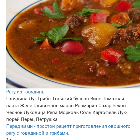
Рагу из говядины
Говядина
Лук
Грибы
Говяжий бульон
Вино
Томатная
паста
Желе
Сливочное масло
Розмарин
Сахар
Бекон
Чеснок
Луковица
Репа
Морковь
Соль
Картофель
Лук-
порей
Перец
Петрушка
Перед вами - простой рецепт приготовления овощного
рагу с говядиной и грибами.