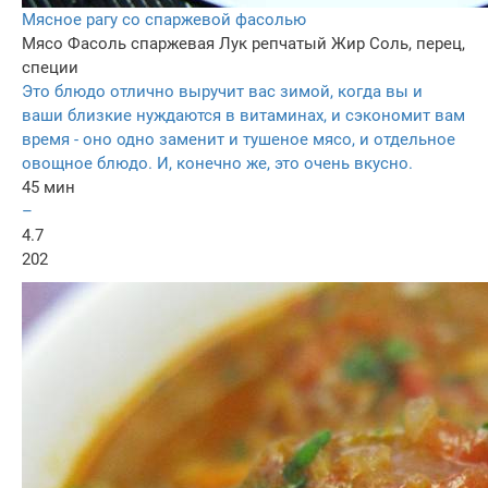
Мясное рагу со спаржевой фасолью
Мясо
Фасоль спаржевая
Лук репчатый
Жир
Соль, перец,
специи
Это блюдо отлично выручит вас зимой, когда вы и
ваши близкие нуждаются в витаминах, и сэкономит вам
время - оно одно заменит и тушеное мясо, и отдельное
овощное блюдо. И, конечно же, это очень вкусно.
45 мин
–
4.7
202