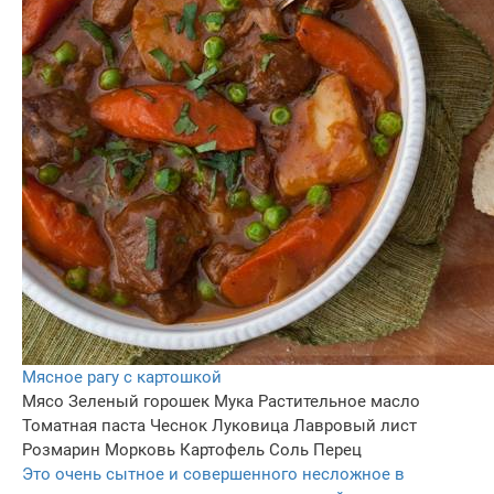
Мясное рагу с картошкой
Мясо
Зеленый горошек
Мука
Растительное масло
Томатная паста
Чеснок
Луковица
Лавровый лист
Розмарин
Морковь
Картофель
Соль
Перец
Это очень сытное и совершенного несложное в