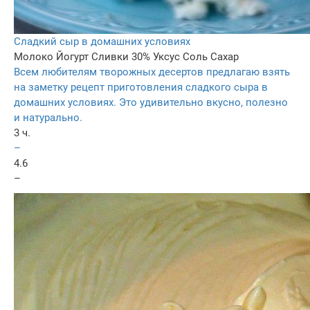
Сладкий сыр в домашних условиях
Молоко
Йогурт
Сливки 30%
Уксус
Соль
Сахар
Всем любителям творожных десертов предлагаю взять
на заметку рецепт приготовления сладкого сыра в
домашних условиях. Это удивительно вкусно, полезно
и натурально.
3 ч.
–
4.6
–