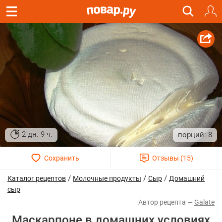
2 дн. 9 ч.
8
/
/
/
Каталог рецептов
Молочные продукты
Сыр
Домашний
сыр
Galate
Маскарпоне в домашних условиях