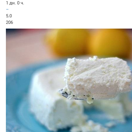
1 дн. 0 ч.
–
5.0
206