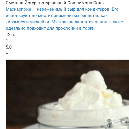
Сметана
Йогурт натуральный
Сок лимона
Соль
Маскарпоне — незаменимый сыр для кондитеров. Его
используют во многих знаменитых рецептах, как
тирамису и чизкейки. Мягкая сладковатая основа также
идеально подходит для прослойки в торте.
12 ч.
1
5.0
–