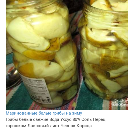
Маринованные белые грибы на зиму
Грибы белые свежие
Вода
Уксус 80%
Соль
Перец
горошком
Лавровый лист
Чеснок
Корица