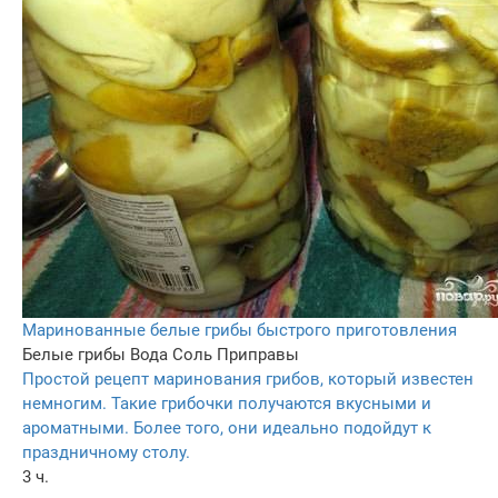
Маринованные белые грибы быстрого приготовления
Белые грибы
Вода
Соль
Приправы
Простой рецепт маринования грибов, который известен
немногим. Такие грибочки получаются вкусными и
ароматными. Более того, они идеально подойдут к
праздничному столу.
3 ч.