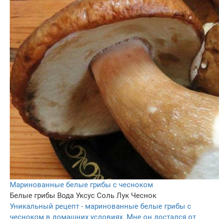
Маринованные белые грибы с чесноком
Белые грибы
Вода
Уксус
Соль
Лук
Чеснок
Уникальный рецепт - маринованные белые грибы с
чесноком в домашних условиях. Мне он достался от