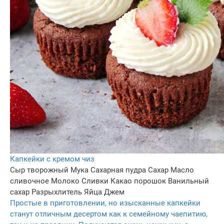
Капкейки с кремом чиз
Сыр творожный
Мука
Сахарная пудра
Сахар
Масло
сливочное
Молоко
Сливки
Какао порошок
Ванильный
сахар
Разрыхлитель
Яйца
Джем
Простые в приготовлении, но изысканные капкейки
станут отличным десертом как к семейному чаепитию,