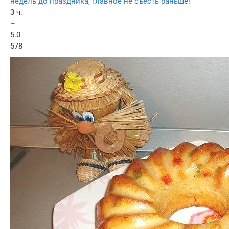
недель до праздника, главное не съесть раньше!
3 ч.
–
5.0
578