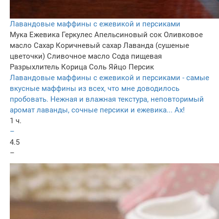
Лавандовые маффины с ежевикой и персиками
Мука
Ежевика
Геркулес
Апельсиновый сок
Оливковое
масло
Сахар
Коричневый сахар
Лаванда (сушеные
цветочки)
Сливочное масло
Сода пищевая
Разрыхлитель
Корица
Соль
Яйцо
Персик
Лавандовые маффины с ежевикой и персиками - самые
вкусные маффины из всех, что мне доводилось
пробовать. Нежная и влажная текстура, неповторимый
аромат лаванды, сочные персики и ежевика... Ах!
1 ч.
–
4.5
–