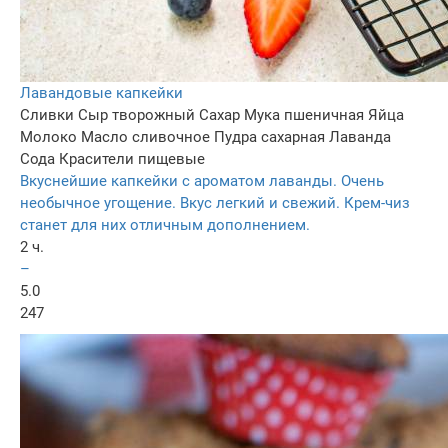
Лавандовые капкейки
Сливки
Сыр творожный
Сахар
Мука пшеничная
Яйца
Молоко
Масло сливочное
Пудра сахарная
Лаванда
Сода
Красители пищевые
Вкуснейшие капкейки с ароматом лаванды. Очень
необычное угощение. Вкус легкий и свежий. Крем-чиз
станет для них отличным дополнением.
2 ч.
–
5.0
247