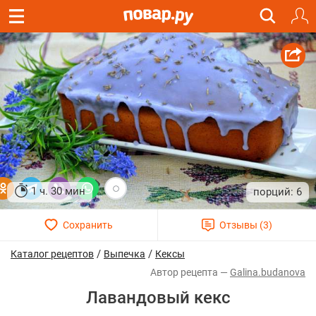
1 ч. 30 мин
6
/
/
Каталог рецептов
Выпечка
Кексы
Galina.budanova
Лавандовый кекс