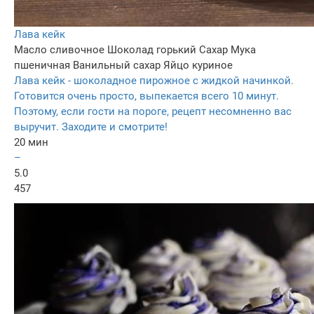
Лава кейк
Масло сливочное
Шоколад горький
Сахар
Мука
пшеничная
Ванильный сахар
Яйцо куриное
Лава кейк - шоколадное пирожное с жидкой начинкой.
Готовится очень просто, выпекается всего 10 минут.
Поэтому, если гости на пороге, рецепт несомненно вас
выручит. Заходите и смотрите!
20 мин
–
5.0
457