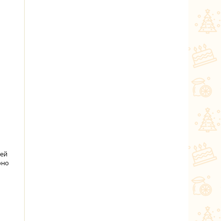
ней
оно