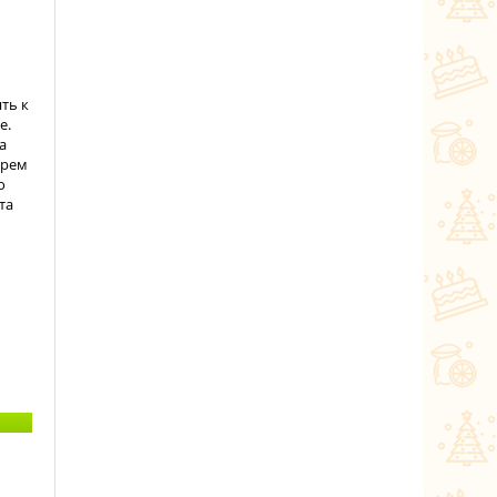
ть к
е.
а
крем
о
та