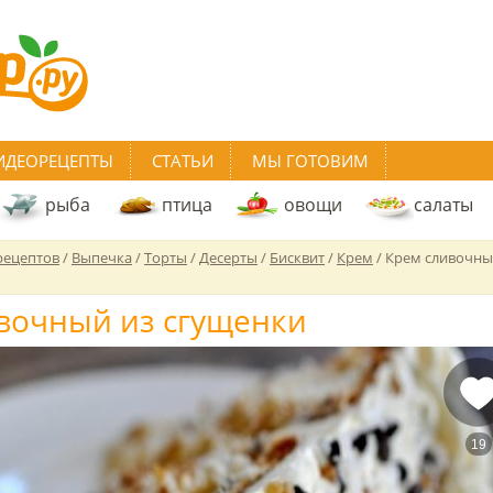
ИДЕОРЕЦЕПТЫ
СТАТЬИ
МЫ ГОТОВИМ
рыба
птица
овощи
салаты
рецептов
/
Выпечка
/
Торты
/
Десерты
/
Бисквит
/
Крем
/
Крем сливочны
вочный из сгущенки
19