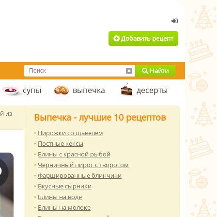
Добавить рецепт
Найти
супы
выпечка
десерты
й из
Выпечка - лучшие 10 рецептов
Пирожки со щавелем
Постные кексы
Блины с красной рыбой
Черничный пирог с творогом
Фаршированные блинчики
Вкусные сырники
Блины на воде
Блины на молоке