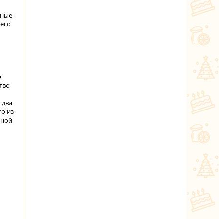
чные
него
о
тво
 два
го из
чной