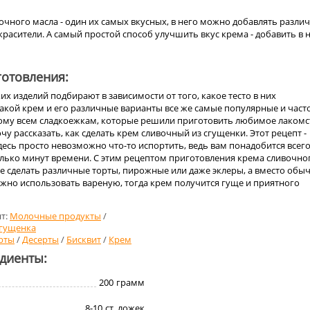
очного масла - один их самых вкусных, в него можно добавлять разли
расители. А самый простой способ улучшить вкус крема - добавить в 
отовления:
их изделий подбирают в зависимости от того, какое тесто в них
такой крем и его различные варианты все же самые популярные и част
ому всем сладкоежкам, которые решили приготовить любимое лакомс
чу рассказать, как сделать крем сливочный из сгущенки. Этот рецепт -
десь просто невозможно что-то испортить, ведь вам понадобится всего
олько минут времени. С этим рецептом приготовления крема сливочно
е сделать различные торты, пирожные или даже эклеры, а вместо обы
ожно использовать вареную, тогда крем получится гуще и приятного
т:
Молочные продукты
/
гущенка
рты
/
Десерты
/
Бисквит
/
Крем
едиенты:
200
грамм
8-10
ст. ложек