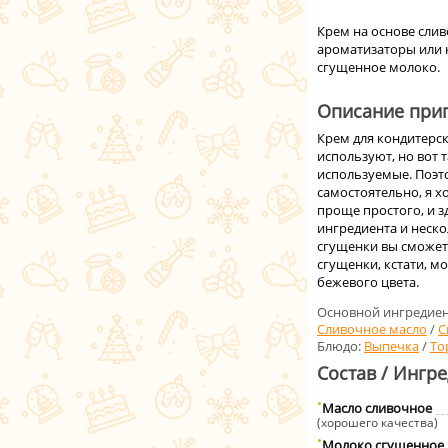
Крем на основе слив
ароматизаторы или к
сгущенное молоко.
Описание приг
Крем для кондитерск
используют, но вот 
используемые. Поэт
самостоятельно, я хо
проще простого, и з
ингредиента и неск
сгущенки вы сможет
сгущенки, кстати, м
бежевого цвета.
Основной ингредиен
Сливочное масло
/
С
Блюдо:
Выпечка
/
То
Состав / Ингр
Масло сливочное
(хорошего качества)
Молоко сгущенное