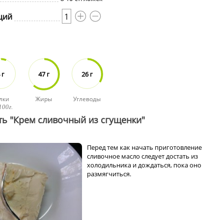
ций
1
 г
47 г
26 г
лки
Жиры
Углеводы
100г.
ть "Крем сливочный из сгущенки"
Перед тем как начать приготовление
сливочное масло следует достать из
холодильника и дождаться, пока оно
размягчиться.