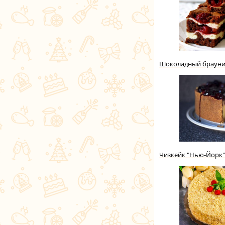
Шоколадный брауни 
Чизкейк "Нью-Йорк"