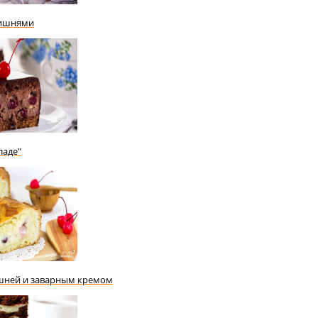
вишнями
ладе"
ишней и заварным кремом