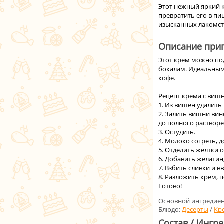
Этот нежный яркий 
превратить его в пи
изысканных лакомст
Описание приг
Этот крем можно по
бокалам. Идеальным 
кофе.
Рецепт крема с вишн
1. Из вишен удалить
2. Залить вишни вин
до полного растворе
3. Остудить.
4. Молоко согреть, 
5. Отделить желтки 
6. Добавить желатин
7. Взбить сливки и в
8. Разложить крем, 
Готово!
Основной ингредиен
Блюдо:
Десерты
/
Кр
Состав / Ингр