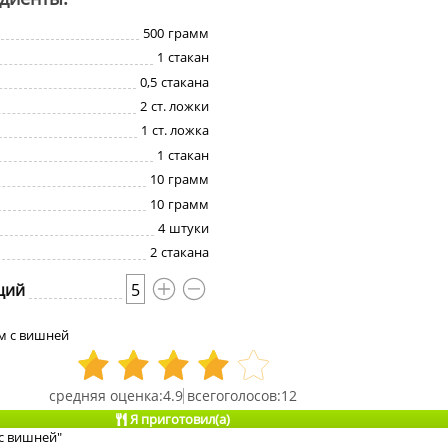
500
грамм
1
стакан
0,5
стакана
2
ст. ложки
1
ст. ложка
1
стакан
10
грамм
10
грамм
4
штуки
2
стакана
ций
5
м с вишней
4.9
12
Я приготовил(а)
с вишней"