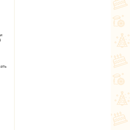
ли
й
шать