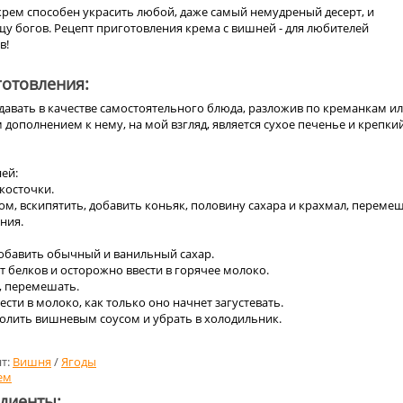
крем способен украсить любой, даже самый немудреный десерт, и
щу богов. Рецепт приготовления крема с вишней - для любителей
в!
отовления:
давать в качестве самостоятельного блюда, разложив по креманкам и
дополнением к нему, на мой взгляд, является сухое печенье и крепки
ей:
 косточки.
ом, вскипятить, добавить коньяк, половину сахара и крахмал, переме
ния.
добавить обычный и ванильный сахар.
от белков и осторожно ввести в горячее молоко.
, перемешать.
вести в молоко, как только оно начнет загустевать.
полить вишневым соусом и убрать в холодильник.
т:
Вишня
/
Ягоды
ем
едиенты: