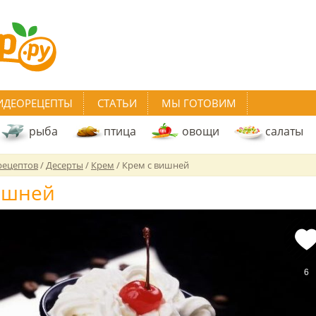
ИДЕОРЕЦЕПТЫ
СТАТЬИ
МЫ ГОТОВИМ
рыба
птица
овощи
салаты
рецептов
/
Десерты
/
Крем
/
Крем с вишней
ишней
6