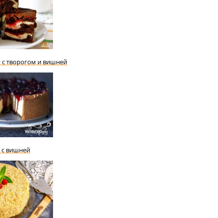
с творогом и вишней
 с вишней