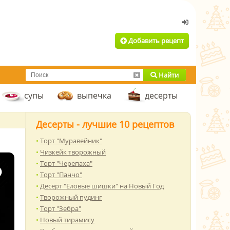
Добавить рецепт
Найти
супы
выпечка
десерты
Десерты - лучшие 10 рецептов
Торт "Муравейник"
Чизкейк творожный
Торт "Черепаха"
Торт "Панчо"
Десерт "Еловые шишки" на Новый Год
Творожный пудинг
Торт "Зебра"
Новый тирамису