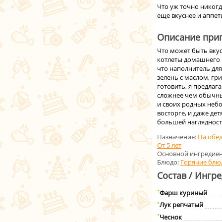
Что уж точно никогда
еще вкуснее и аппети
Описание приг
Что может быть вку
котлеты домашнего п
что наполнитель для
зелень с маслом, гр
готовить, я предлаг
сложнее чем обычные
и своих родных неб
восторге, и даже де
большей наглядности
Назначение:
На обе
От 5 лет
Основной ингредиен
Блюдо:
Горячие блю
Состав / Ингр
Фарш куриный
Лук репчатый
Чеснок