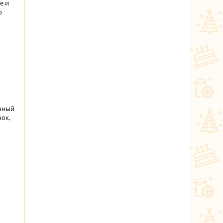
е и
о
нный
нок,