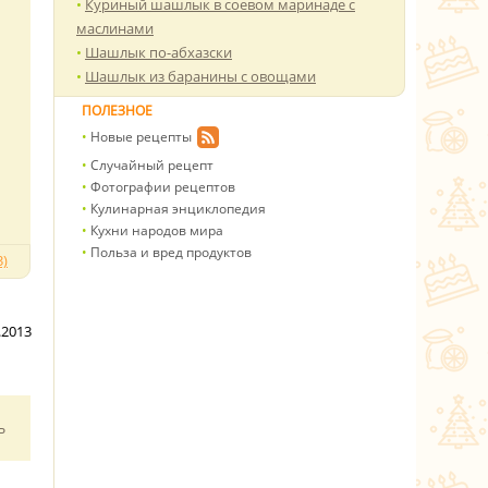
Куриный шашлык в соевом маринаде с
маслинами
Шашлык по-абхазски
Шашлык из баранины с овощами
ПОЛЕЗНОЕ
Новые рецепты
Случайный рецепт
Фотографии рецептов
Кулинарная энциклопедия
Кухни народов мира
Польза и вред продуктов
)
.2013
ь