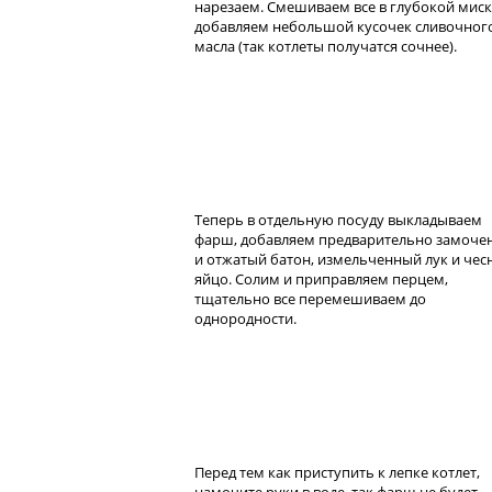
нарезаем. Смешиваем все в глубокой миск
добавляем небольшой кусочек сливочног
масла (так котлеты получатся сочнее).
Теперь в отдельную посуду выкладываем
фарш, добавляем предварительно замоче
и отжатый батон, измельченный лук и чес
яйцо. Солим и приправляем перцем,
тщательно все перемешиваем до
однородности.
Перед тем как приступить к лепке котлет,