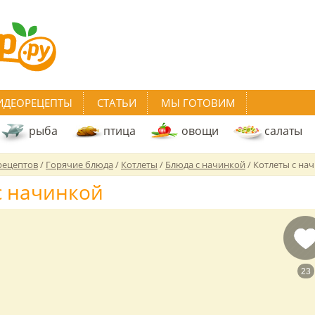
ИДЕОРЕЦЕПТЫ
СТАТЬИ
МЫ ГОТОВИМ
рыба
птица
овощи
салаты
рецептов
/
Горячие блюда
/
Котлеты
/
Блюда с начинкой
/
Котлеты с на
с начинкой
23