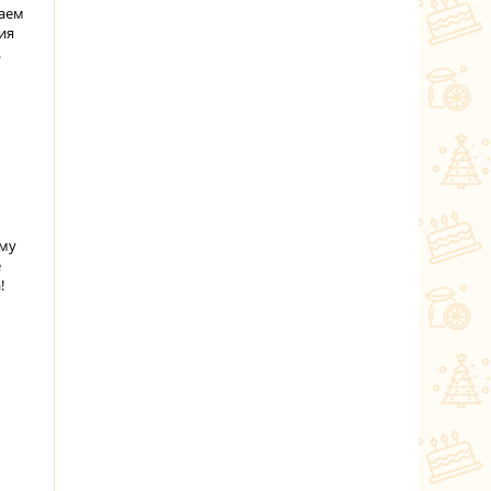
наем
ия
.
ому
е
!