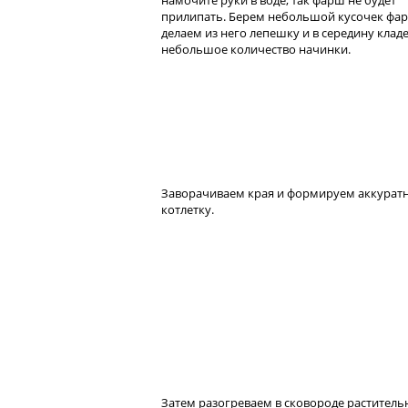
намочите руки в воде, так фарш не будет
прилипать. Берем небольшой кусочек фа
делаем из него лепешку и в середину клад
небольшое количество начинки.
Заворачиваем края и формируем аккурат
котлетку.
Затем разогреваем в сковороде раститель