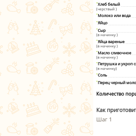
Хлеб белый
(черствый )
Молоко или вода
Яйцо
Сыр
(в начинку )
Яйца вареные
(в начинку )
Масло сливочное
(в начинку )
Петрушка и укроп 
(в начинку)
Соль
Перец черный мол
Количество пор
Как приготови