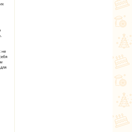
их
о
,
х не
себя
ом
 для