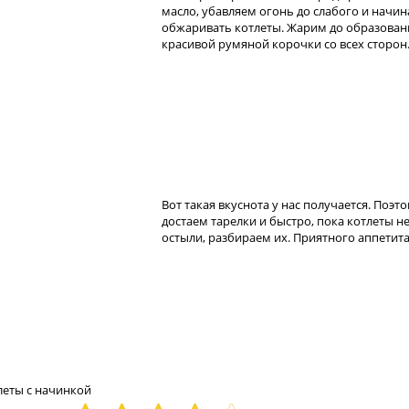
масло, убавляем огонь до слабого и начи
обжаривать котлеты. Жарим до образован
красивой румяной корочки со всех сторон
Вот такая вкуснота у нас получается. Поэт
достаем тарелки и быстро, пока котлеты н
остыли, разбираем их. Приятного аппетита
леты с начинкой