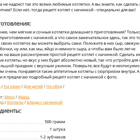
 не надоест так это всеми любимые котлетки. А вы знаете, как сделать 
тнее? Если нет, тогда рецепт котлет с начинкой - специально для вас!
отовления:
снее, чем мягкие и сочные котлетки домашнего приготовления? Тольк
риготовления с начинкой, а что самое замечательное здесь, так это то
 своих котлеток вы можете выбрать сами. Положите в них сыр, свежую
ибочки, ну или, как мы, яйцо и немного сыра, а чтобы вам было легче
аю на ваше рассмотрение простой рецепт котлет с начинкой. Сделать и
 котлеты, но вкус у них будет абсолютно новый, так что устройте для 
ольшой праздник с вкусным ужином. Поверьте, все будут в неописуем
тям очень понравятся такие аппетитные котлеты с сюрпризом внутри. А
 я предлагаю подробный рецепт котлет с начинкой с фото.
д
/
На ужин
/
Для детей
/
На обед
/
т:
Мясо
/
Фарш
да
/
Котлеты
/
Блюда с начинкой
едиенты:
500
грамм
1
штука
1-2
зубчиков