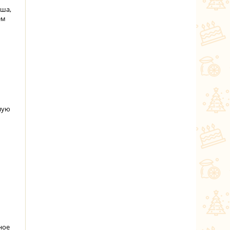
рша,
ем
ную
ное