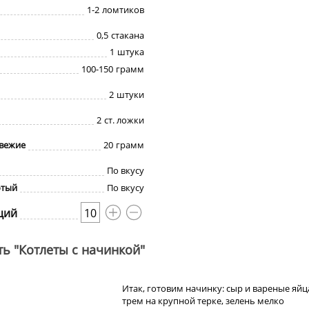
1-2
ломтиков
0,5
стакана
1
штука
100-150
грамм
2
штуки
2
ст. ложки
свежие
20
грамм
По вкусу
отый
По вкусу
ций
10
ть "Котлеты с начинкой"
Итак, готовим начинку: сыр и вареные яйц
трем на крупной терке, зелень мелко