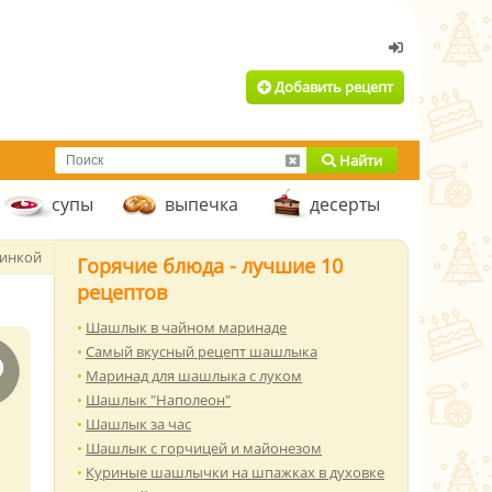
Добавить рецепт
Найти
супы
выпечка
десерты
чинкой
Горячие блюда - лучшие 10
рецептов
Шашлык в чайном маринаде
Самый вкусный рецепт шашлыка
Маринад для шашлыка с луком
Шашлык "Наполеон"
Шашлык за час
Шашлык с горчицей и майонезом
Куриные шашлычки на шпажках в духовке