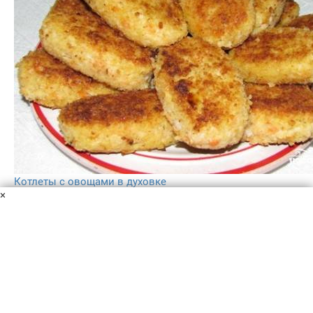
Котлеты с овощами в духовке
×
Куриное филе
Цветная капуста
Панировочные сухари
Растительное масло
Морковь
Луковица
Яйцо
Соль
Перец
Если вы ищите не только вкусный, но и полезный
рецепт, тогда предлагаю вам отличный вариант - рецепт
котлет с овощами в духовке с фото. Их можно
приготовить как с добавлением мяса, так и без него.
40 мин