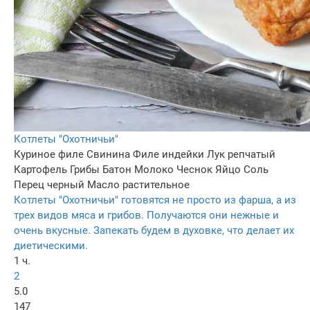
Котлеты "Охотничьи"
Куриное филе
Свинина
Филе индейки
Лук репчатый
Картофель
Грибы
Батон
Молоко
Чеснок
Яйцо
Соль
Перец черный
Масло растительное
Котлеты "Охотничьи" готовятся не просто из фарша, а из
трех видов мяса и грибов. Получаются они нежные и
очень вкусные. Запекать будем в духовке, что делает их
диетическими.
1 ч.
2
5.0
147