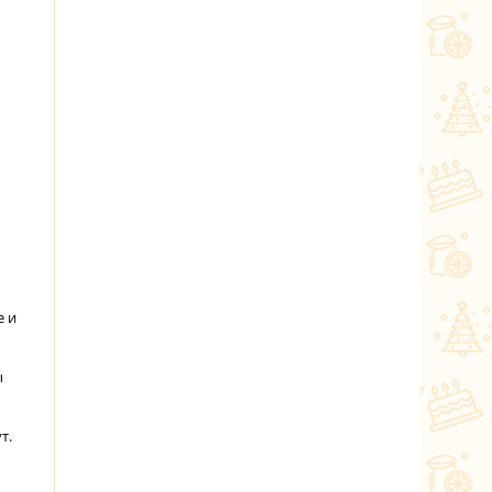
е и
ы
т.