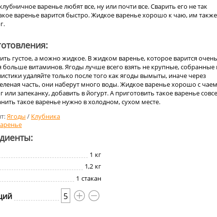
клубничное варенье любят все, ну или почти все. Сварить его не так
акое варенье варится быстро. Жидкое варенье хорошо к чаю, им также
г.
отовления:
ть густое, а можно жидкое. В жидком варенье, которое варится очен
я больше витаминов. Ягоды лучше всего взять не крупные, собранные 
истики удаляйте только после того как ягоды вымыты, иначе через
зеленая часть, они наберут много воды. Жидкое варенье хорошо с чаем
 или запеканку, добавить в йогурт. А приготовить такое варенье совс
анить такое варенье нужно в холодном, сухом месте.
т:
Ягоды
/
Клубника
аренье
едиенты:
1
кг
1,2
кг
1
стакан
ций
5