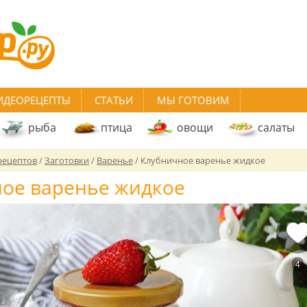
ИДЕОРЕЦЕПТЫ
СТАТЬИ
МЫ ГОТОВИМ
рыба
птица
овощи
салаты
рецептов
/
Заготовки
/
Варенье
/
Клубничное варенье жидкое
ое варенье жидкое
4