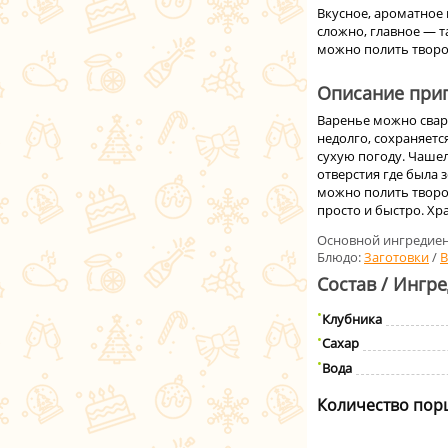
Вкусное, ароматное 
сложно, главное — т
можно полить творо
Описание приг
Варенье можно свари
недолго, сохраняетс
сухую погоду. Чашел
отверстия где была 
можно полить творог
просто и быстро. Хр
Основной ингредиен
Блюдо:
Заготовки
/
В
Состав / Ингр
Клубника
Сахар
Вода
Количество пор