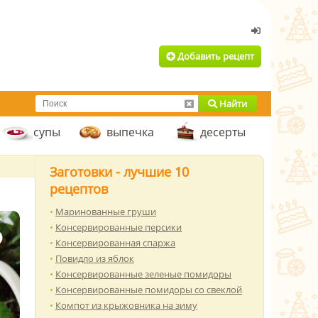
Добавить рецепт
Найти
супы
выпечка
десерты
Заготовки - лучшие 10
рецептов
Маринованные груши
Консервированные персики
Консервированная спаржа
Повидло из яблок
Консервированные зеленые помидоры
Консервированные помидоры со свеклой
Компот из крыжовника на зиму