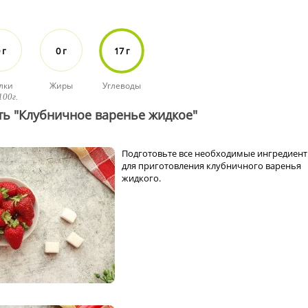
 г
0 г
17 г
лки
Жиры
Углеводы
100г.
ть "Клубничное варенье жидкое"
Подготовьте все необходимые ингредиен
для приготовления клубничного варенья
жидкого.