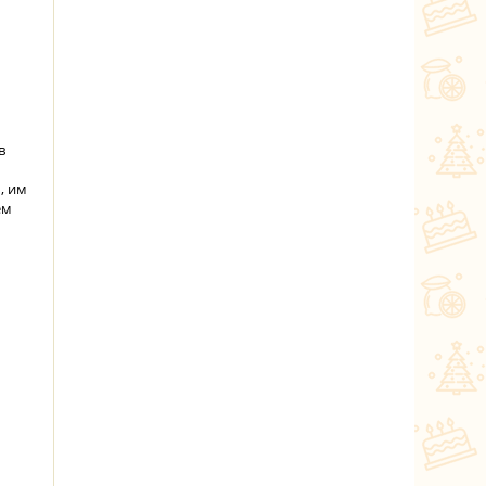
ь
в
, им
ем