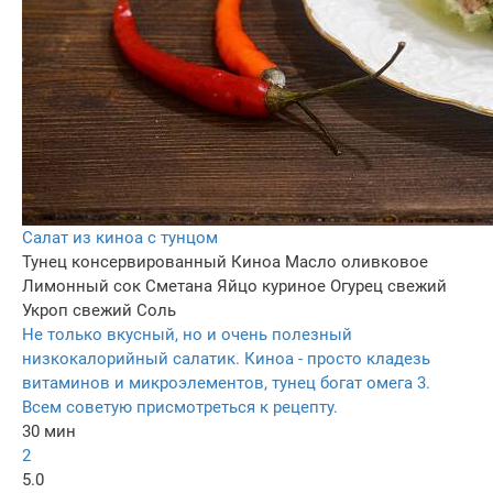
Салат из киноа с тунцом
Тунец консервированный
Киноа
Масло оливковое
Лимонный сок
Сметана
Яйцо куриное
Огурец свежий
Укроп свежий
Соль
Не только вкусный, но и очень полезный
низкокалорийный салатик. Киноа - просто кладезь
витаминов и микроэлементов, тунец богат омега 3.
Всем советую присмотреться к рецепту.
30 мин
2
5.0