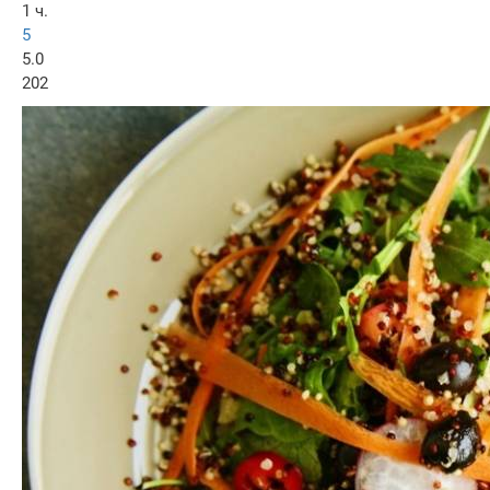
1 ч.
5
5.0
202