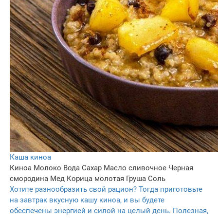
Каша киноа
Киноа
Молоко
Вода
Сахар
Масло сливочное
Черная
смородина
Мед
Корица молотая
Груша
Соль
Хотите разнообразить свой рацион? Тогда приготовьте
на завтрак вкусную кашу киноа, и вы будете
обеспечены энергией и силой на целый день. Полезная,