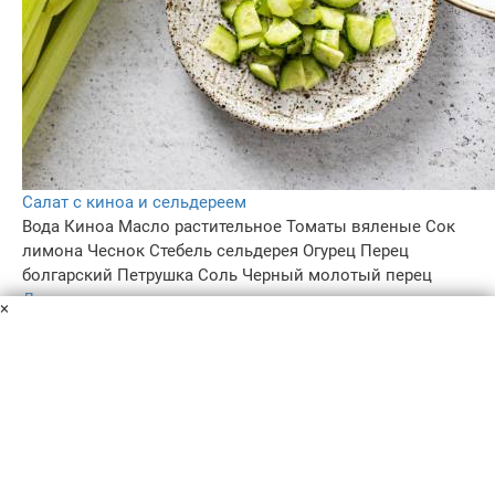
Салат с киноа и сельдереем
Вода
Киноа
Масло растительное
Томаты вяленые
Сок
лимона
Чеснок
Стебель сельдерея
Огурец
Перец
болгарский
Петрушка
Соль
Черный молотый перец
Для тех, кто придерживается здорового питания, хочу
×
поделиться рецептом салата с киноа и сельдереем. Он
получается сочным, свежим и прекрасно насыщает. На
вкус чем-то напоминает салат "Табуле".
35 мин
–
5.0
107