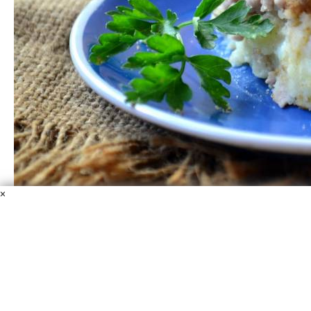
×
Картофельная запеканка классическая
Картофельное пюре
Фарш
Масло сливочное
Панировочные сухари
Лук
Яйцо
Соль
Каждая мама должна знать, как приготовить
картофельную запеканку классическую, ведь это
сытное и вкусное блюдо можно давать даже
маленьким деткам. Им оно обязательно понравится!
Пробуйте приготовить!