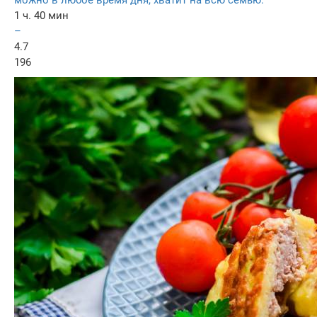
можно в любое время дня, хватит на всю семью.
1 ч. 40 мин
–
4.7
196