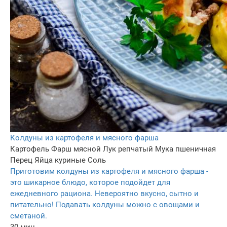
Колдуны из картофеля и мясного фарша
Картофель
Фарш мясной
Лук репчатый
Мука пшеничная
Перец
Яйца куриные
Соль
Приготовим колдуны из картофеля и мясного фарша -
это шикарное блюдо, которое подойдет для
ежедневного рациона. Невероятно вкусно, сытно и
питательно! Подавать колдуны можно с овощами и
сметаной.