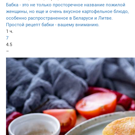
Бабка - это не только просторечное название пожилой
женщины, но еще и очень вкусное картофельное блюдо,
особенно распространенное в Беларуси и Литве.
Простой рецепт бабки - вашему вниманию.
1 ч.
7
4.5
–