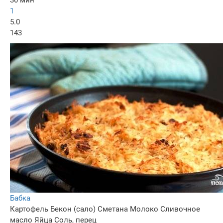
30 мин
1
5.0
143
Бабка
Картофель
Бекон (сало)
Сметана
Молоко
Сливочное
масло
Яйца
Соль, перец