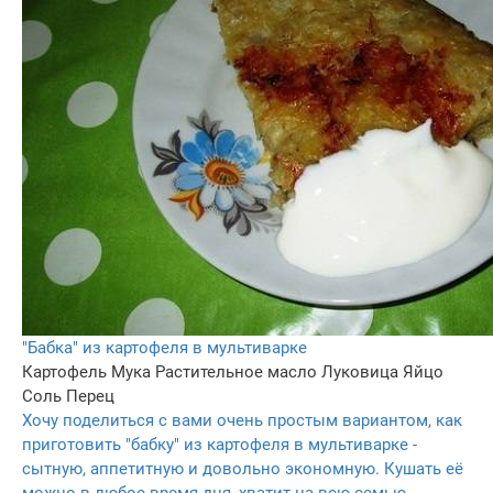
"Бабка" из картофеля в мультиварке
Картофель
Мука
Растительное масло
Луковица
Яйцо
Соль
Перец
Хочу поделиться с вами очень простым вариантом, как
приготовить "бабку" из картофеля в мультиварке -
сытную, аппетитную и довольно экономную. Кушать её