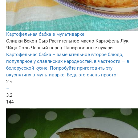
Картофельная бабка в мультиварке
Сливки
Бекон
Сыр
Растительное масло
Картофель
Лук
Яйца
Соль
Черный перец
Панировочные сухари
Картофельная бабка – замечательное второе блюдо,
популярное у славянских народностей, в частности — в
белорусской кухне. Попробуйте приготовить эту
вкуснятину в мультиварке. Ведь это очень просто!
2 ч.
–
3.2
144