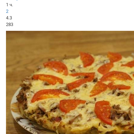
1 ч.
2
4.3
283