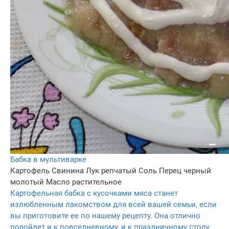
Бабка в мультиварке
Картофель
Свинина
Лук репчатый
Соль
Перец черный
молотый
Масло растительное
Картофельная бабка с кусочками мяса станет
излюбленным лакомством для всей вашей семьи, если
вы приготовите ее по нашему рецепту. Она отлично
подойдет и к повседневному, и к праздничному столу.