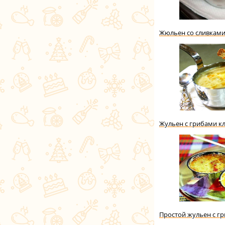
Жюльен со сливкам
Жульен с грибами к
Прoстой жульeн с г