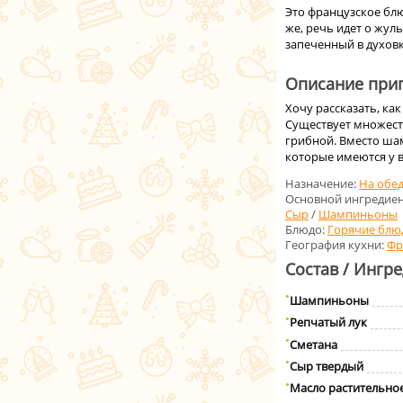
Это французское бл
же, речь идет о жул
запеченный в духовк
Описание приг
Хочу рассказать, ка
Существует множест
грибной. Вместо ша
которые имеются у в
Назначение:
На обе
Основной ингредиен
Сыр
/
Шампиньоны
Блюдо:
Горячие блю
География кухни:
Фр
Состав / Ингр
Шампиньоны
Репчатый лук
Сметана
Сыр твердый
Масло растительно