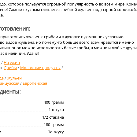
юдо, которое пользуется огромной популярностью во всем мире. Коне
ьене! Самым вкусным считается грибной жульен под сырной корочкой,
е.
отовления:
к приготовить жульен с грибами в духовке в домашних условиях.
во видов жульена, но почему-то больше всего всем нравится именно
мпиньонов можно использовать белые грибы, а можно и любые други
ас в наличии. Удачи!
д
/
На ужин
т:
Грибы
/
Молочные продукты
/
да
/
Жульен
анцузская
/
Европейская
едиенты:
400
грамм
1
штука
1/2
стакана
180
грамм
е
По вкусу