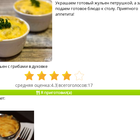
Украшаем готовый жульен петрушкой, а з
подаем готовое блюдо к столу. Приятного
аппетита!
ьен с грибами в духовке
4.3
17
Я приготовил(а)
ет: