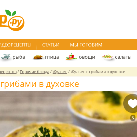
ИДЕОРЕЦЕПТЫ
СТАТЬИ
МЫ ГОТОВИМ
рыба
птица
овощи
салаты
рецептов
/
Горячие блюда
/
Жульен
/
Жульен с грибами в духовке
 грибами в духовке
5