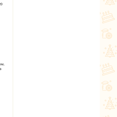
20
ом,
а