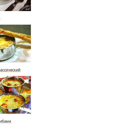
и
лассический
рибaми