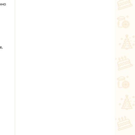
чно
е,