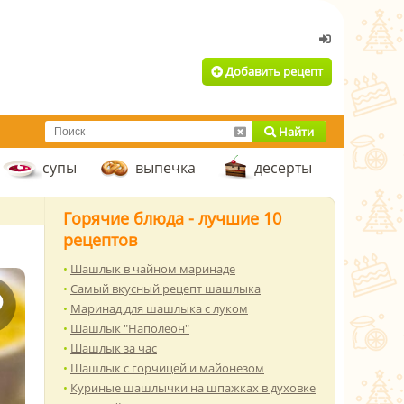
Добавить рецепт
Найти
супы
выпечка
десерты
Горячие блюда - лучшие 10
рецептов
Шашлык в чайном маринаде
Самый вкусный рецепт шашлыка
Маринад для шашлыка с луком
Шашлык "Наполеон"
Шашлык за час
Шашлык с горчицей и майонезом
Куриные шашлычки на шпажках в духовке