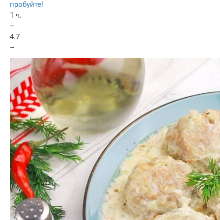
пробуйте!
1 ч.
–
4.7
–