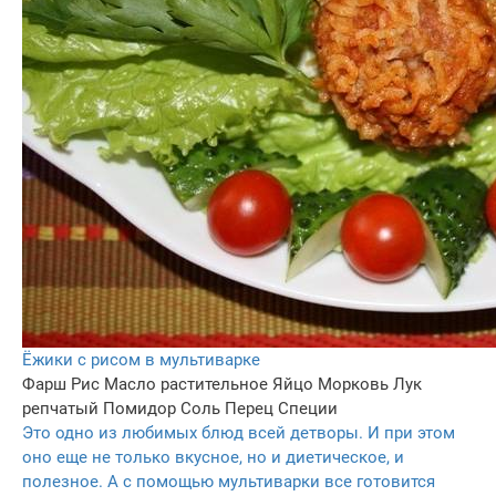
Ёжики с рисом в мультиварке
Фарш
Рис
Масло растительное
Яйцо
Морковь
Лук
репчатый
Помидор
Соль
Перец
Специи
Это одно из любимых блюд всей детворы. И при этом
оно еще не только вкусное, но и диетическое, и
полезное. А с помощью мультиварки все готовится