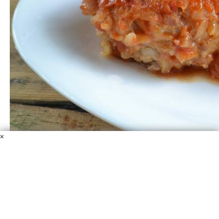
×
Ежики с подливкой
Свиной фарш
Томатный сок
Рис
Масло подсолнечное
Соль
Лук репчатый
Морковь
Перец душистый молотый
"Ёжики" с рисом – очень популярное, а самое главное —
очень вкусное блюдо, знакомое с детства. Такое
название они получили благодаря рису, который при
готовке выпирает наружу, напоминая колючки ежа.
1 ч.