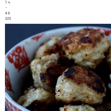
1 ч.
–
4.6
325