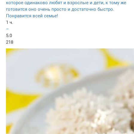
которое одинаково любят и взрослые и дети, к тому же
готовится оно очень просто и достаточно быстро.
Понравится всей семье!
1 ч.
–
5.0
218