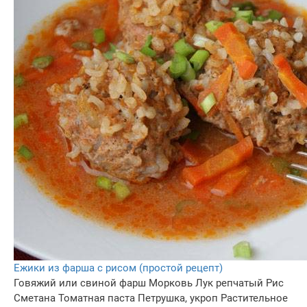
Ежики из фарша с рисом (простой рецепт)
Говяжий или свиной фарш
Морковь
Лук репчатый
Рис
Сметана
Томатная паста
Петрушка, укроп
Растительное