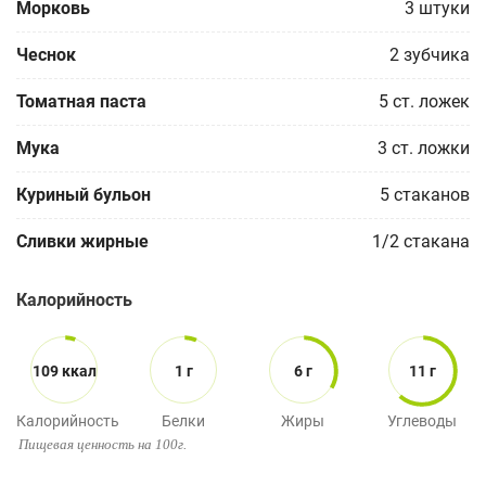
Морковь
3
штуки
Чеснок
2
зубчика
Томатная паста
5
ст. ложек
Мука
3
ст. ложки
Куриный бульон
5
стаканов
Сливки жирные
1/2
стакана
Калорийность
109 ккал
1 г
6 г
11 г
Калорийность
Белки
Жиры
Углеводы
Пищевая ценность на 100г.