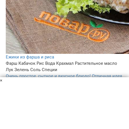
Ежики из фарша и риса
Фарш
Кабачок
Рис
Вода
Крахмал
Растительное масло
Лук
Зелень
Соль
Специи
Очень простое, сытное и вкусное блюдо! Отличная идея
×
накормить мясом не только взрослых, но и детей.
Надеюсь, что мой вариант ежиков вам понравится!
1 ч. 20 мин
9
5.0
174