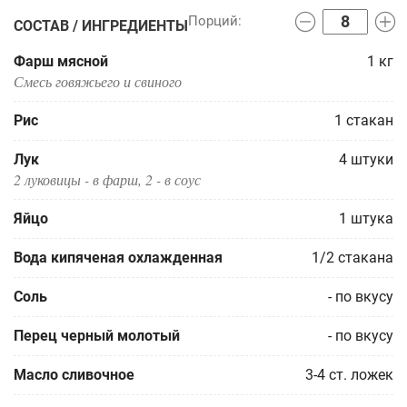
СОСТАВ / ИНГРЕДИЕНТЫ
Фарш мясной
1
кг
Смесь говяжьего и свиного
Рис
1
стакан
Лук
4
штуки
2 луковицы - в фарш, 2 - в соус
Яйцо
1
штука
Вода кипяченая охлажденная
1/2
стакана
Соль
-
по вкусу
Перец черный молотый
-
по вкусу
Масло сливочное
3-4
ст. ложек