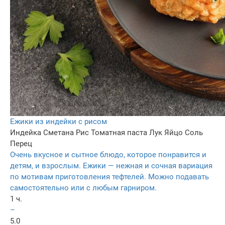
Ежики из индейки с рисом
Индейка
Сметана
Рис
Томатная паста
Лук
Яйцо
Соль
Перец
Очень вкусное и сытное блюдо, которое понравится и
детям, и взрослым. Ежики — нежная и сочная вариация
по мотивам приготовления тефтелей. Можно подавать
самостоятельно или с любым гарниром.
1 ч.
–
5.0