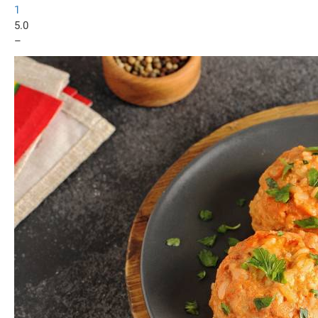
1
5.0
–