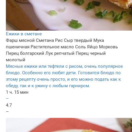
Ежики в сметане
Фарш мясной
Сметана
Рис
Сыр твердый
Мука
пшеничная
Растительное масло
Соль
Яйцо
Морковь
Перец болгарский
Лук репчатый
Перец черный
молотый
Мясные ежики или тефтели с рисом, очень популярное
блюдо. Особенно его любят дети. Готовится блюдо по
этому рецепту очень просто, и его можно подать как к
обеду, так и к ужину с любым гарниром.
1 ч. 15 мин
–
4.7
–