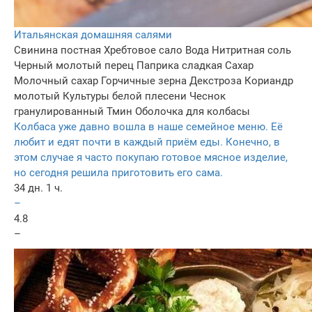
Итальянская домашняя салями
Свинина постная
Хребтовое сало
Вода
Нитритная соль
Черный молотый перец
Паприка сладкая
Сахар
Молочный сахар
Горчичные зерна
Декстроза
Кориандр
молотый
Культуры белой плесени
Чеснок
гранулированный
Тмин
Оболочка для колбасы
Колбаса уже давно вошла в наше семейное меню. Её
любит и едят почти в каждый приём еды. Конечно, в
этом случае я часто покупаю готовое мясное изделие,
но сегодня решила приготовить его сама.
34 дн. 1 ч.
–
4.8
–