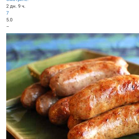
2 дн. 9 ч.
7
5.0
–