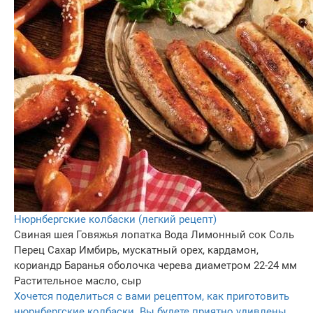
Нюрнбергские колбаски (легкий рецепт)
Свиная шея
Говяжья лопатка
Вода
Лимонный сок
Соль
Перец
Сахар
Имбирь, мускатный орех, кардамон,
кориандр
Баранья оболочка черева диаметром 22-24 мм
Растительное масло, сыр
Хочется поделиться с вами рецептом, как приготовить
нюрнбергские колбаски. Вы будете приятно удивлены