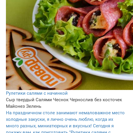
Рулетики салями с начинкой
Сыр твердый
Салями
Чеснок
Чернослив без косточек
Майонез
Зелень
На праздничном столе занимают немаловажное место
холодные закуски, я лично очень люблю, когда их
много разных, миниатюрных и вкусных! Сегодня я
покажу вам, как приготовить "Рулетики салями с